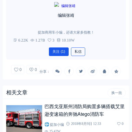
编辑张靖
提加商用车小编，还请大家多指教！
6.22K
1.27B
3
10.10W
关注
(1)
私信
0
0
分享：
相关文章
换一批
巴西戈亚斯州消防局购置多辆搭载艾里
逊变速箱的奔驰Atego消防车
提加小编
2018年8月9日 12:33
0
25.42W