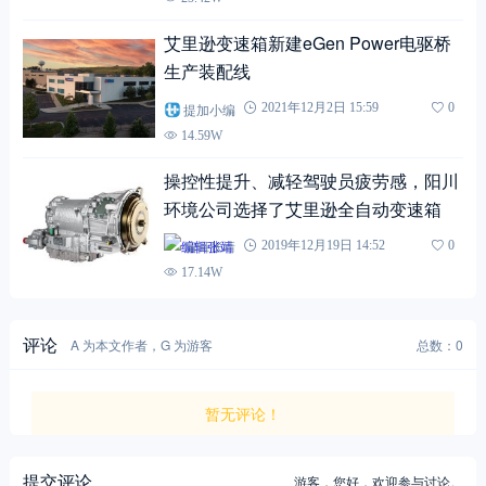
艾里逊变速箱新建eGen Power电驱桥
生产装配线
提加小编
2021年12月2日 15:59
0
14.59W
操控性提升、减轻驾驶员疲劳感，阳川
环境公司选择了艾里逊全自动变速箱
编辑张靖
2019年12月19日 14:52
0
17.14W
评论
A 为本文作者，G 为游客
总数：0
暂无评论！
提交评论
游客，
您好，欢迎参与讨论。