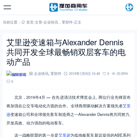
当前位置：
首页
-
文章
-
企业快讯
，
零部件
-
正文
艾里逊变速箱与Alexander Dennis
共同开发全球最畅销双层客车的电
动产品
编辑张靖
企业快讯
,
零部件
2019年5月8日 16:40
0
20.09W
0
北京，2019年4月
—
在先进清洁技术博览会上, 两位行业先锋宣布
将加强在公交车电动化方面的合作。全球商用驱动解决方案领先者
艾里
逊
变速箱公司和全球领先客车制造商之一Alexander Dennis将共同努力,
开发高效、动力强劲的电动客车。
这一战略联盟的第一步是
艾里逊
为低地板客车新近提供的ABE系列