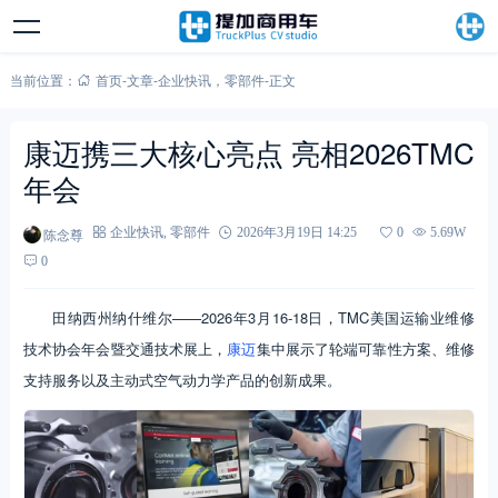
当前位置：
首页
-
文章
-
企业快讯
，
零部件
-
正文
康迈携三大核心亮点 亮相2026TMC
年会
陈念尊
企业快讯
,
零部件
2026年3月19日 14:25
0
5.69W
0
田纳西州纳什维尔——2026年3月16-18日，TMC美国运输业维修
技术协会年会暨交通技术展上，
康迈
集中展示了轮端可靠性方案、维修
支持服务以及主动式空气动力学产品的创新成果。