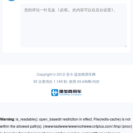
Copyright © 2012-至今
提加商用车网
30 次查询在 1.149 秒, 使用 43.44MB 内存
Warning
: is_readable(): open_basedir restriction in effect. File(redis-cache) is not
within the allowed path(s): (/www/ssdwww/wwwroot/www.cntplus.com/:/tmp/:/proc/)