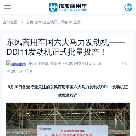
当前位置：
首页
-
文章
-
企业快讯
，
零部件
-
正文
东风商用车国六大马力发动机——
DDi11发动机正式批量投产！
编辑张靖
企业快讯
,
零部件
2019年9月11日 17:58
0
20.46W
0
9月10日
备受行业关注的
东风商用车
国六大马力发动机
DDi11
发动机
正
式批量投产