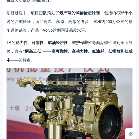
机最大功率达到465马力。
项目过程中，项目团队策划了
最严苛的试验验证计划
，包括约3万5千小
时的台架验证，历经高温、高原、高寒的考验，累积约200万公里的整
车道路试验，产品与Volvo达到同等品质水平。
TA的
动力性
、
可靠性
、
燃油经济性
、
维护保养性
等商品特性得到全面升
级，具有
“两高三低”
——
高可靠性、高动力性、低油耗、低排放和低成
本
——的特点。