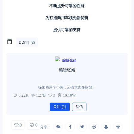
不断提升可靠的性能
为打造商用车领先新优势
提供可靠的支持
DDi11
(2)
编辑张靖
提加商用车小编，还请大家多指教！
6.22K
1.27B
3
10.10W
关注
(1)
私信
0
0
分享：