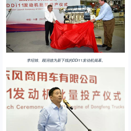
李绍烛、顾润德为新下线的DDi11发动机揭幕。