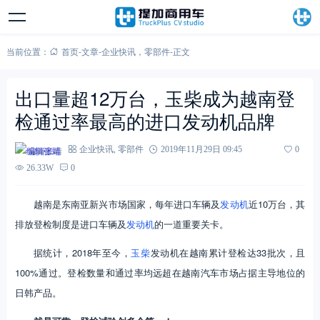
当前位置：
首页
-
文章
-
企业快讯
，
零部件
-
正文
出口量超12万台，玉柴成为越南登
检通过率最高的进口发动机品牌
编辑张靖
企业快讯
,
零部件
2019年11月29日 09:45
0
26.33W
0
越南是东南亚新兴市场国家，每年进口车辆及
发动机
近10万台，其
排放登检制度是进口车辆及
发动机
的一道重要关卡。
据统计，2018年至今，
玉柴
发动机在越南累计登检达33批次，且
100%通过。登检数量和通过率均远超在越南汽车市场占据主导地位的
日韩产品。