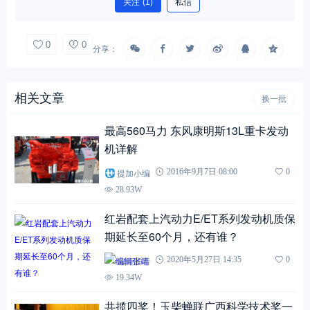
关注
(1)
私信
0
0
分享：
相关文章
换一批
最高560马力 东风康明斯13L重卡发动
机详解
提加小编
2016年9月7日 08:00
0
28.93W
红岩配套上汽动力E/ET系列发动机质保
期延长至60个月，还有谁？
编辑张靖
2020年5月27日 14:35
0
19.34W
共揽四奖！玉柴蝉联广西科学技术奖一