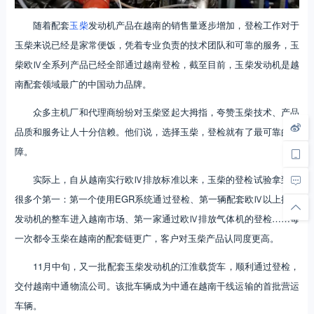
随着配套
玉柴
发动机产品在越南的销售量逐步增加，登检工作对于
玉柴来说已经是家常便饭，凭着专业负责的技术团队和可靠的服务，玉
柴欧Ⅳ全系列产品已经全部通过越南登检，截至目前，玉柴发动机是越
南配套领域最广的中国动力品牌。
众多主机厂和代理商纷纷对玉柴竖起大拇指，夸赞玉柴技术、产品
品质和服务让人十分信赖。他们说，选择玉柴，登检就有了最可靠的保
障。
实际上，自从越南实行欧Ⅳ排放标准以来，玉柴的登检试验拿到了
很多个第一：第一个使用EGR系统通过登检、第一辆配套欧Ⅳ以上排放
发动机的整车进入越南市场、第一家通过欧Ⅳ排放气体机的登检……每
一次都令玉柴在越南的配套链更广，客户对玉柴产品认同度更高。
11月中旬，又一批配套玉柴发动机的江淮载货车，顺利通过登检，
交付越南中通物流公司。该批车辆成为中通在越南干线运输的首批营运
车辆。