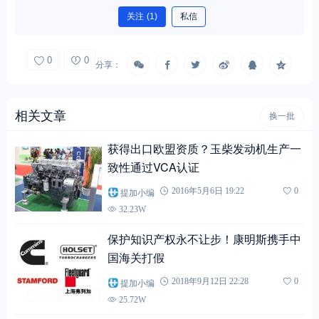
关注
(1)
私信
0
0
分享：
相关文章
换一批
获得出口欧盟资质？玉柴发动机生产一
致性通过VCA认证
提加小编
2016年5月6日 19:22
0
32.23W
保护知识产权永不让步！康明斯携手中
国海关打假
提加小编
2018年9月12日 22:28
0
25.72W