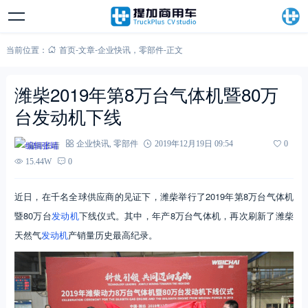
当前位置：
首页
-
文章
-
企业快讯
，
零部件
-
正文
潍柴2019年第8万台气体机暨80万
台发动机下线
编辑张靖
企业快讯
,
零部件
2019年12月19日 09:54
0
15.44W
0
近日，在千名全球供应商的见证下，潍柴举行了2019年第8万台气体机
暨80万台
发动机
下线仪式。其中，年产8万台气体机，再次刷新了潍柴
天然气
发动机
产销量历史最高纪录。