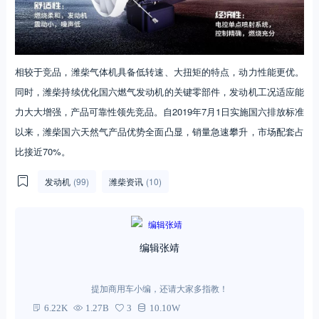
相较于竞品，潍柴气体机具备低转速、大扭矩的特点，动力性能更优。
同时，潍柴持续优化国六燃气发动机的关键零部件，发动机工况适应能
力大大增强，产品可靠性领先竞品。自2019年7月1日实施国六排放标准
以来，潍柴国六天然气产品优势全面凸显，销量急速攀升，市场配套占
比接近70%。
发动机
(99)
潍柴资讯
(10)
编辑张靖
提加商用车小编，还请大家多指教！
6.22K
1.27B
3
10.10W