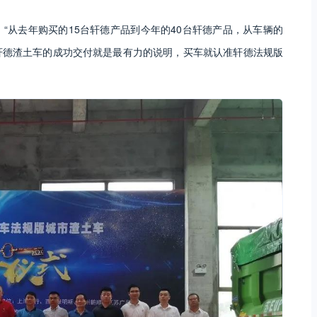
“从去年购买的15台轩德产品到今年的40台轩德产品，从车辆的
轩德渣土车的成功交付就是最有力的说明，买车就认准轩德法规版