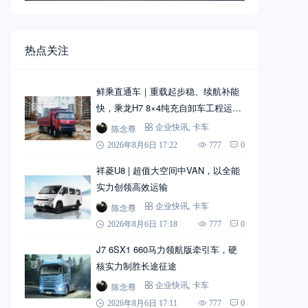
热点关注
鲜乘直通车｜重载起步稳、续航补能
快，乘龙H7 8×4纯充自卸车工程运输
实力搭档
陈念尊
企业快讯
,
卡车
2026年8月6日 17:22
777
0
祥菱U8 | 超值大空间中VAN，以全能
实力创领高效运输
陈念尊
企业快讯
,
卡车
2026年8月6日 17:18
777
0
J7 6SX1 660马力领航版牵引车，硬
核实力制胜长途征途
陈念尊
企业快讯
,
卡车
2026年8月6日 17:11
777
0