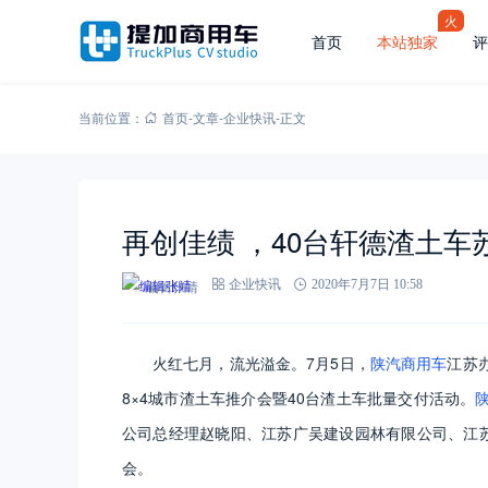
火
首页
本站独家
评
当前位置：
首页
-
文章
-
企业快讯
-
正文
再创佳绩 ，40台轩德渣土车
编辑张靖
企业快讯
2020年7月7日 10:58
火红七月，流光溢金。7月5日，
陕汽商用车
江苏
8×4城市渣土车推介会暨40台渣土车批量交付活动。
公司总经理赵晓阳、江苏广吴建设园林有限公司、江苏
会。