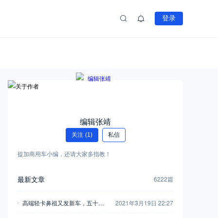
登录
编辑张靖
关注
(1)
私信
提加商用车小编，还请大家多指教！
最新文章
6222篇
高端轻卡鼻祖又发新车，五十铃
2021年3月19日 22:27
翼放轻卡全评测，钟爱五十铃的