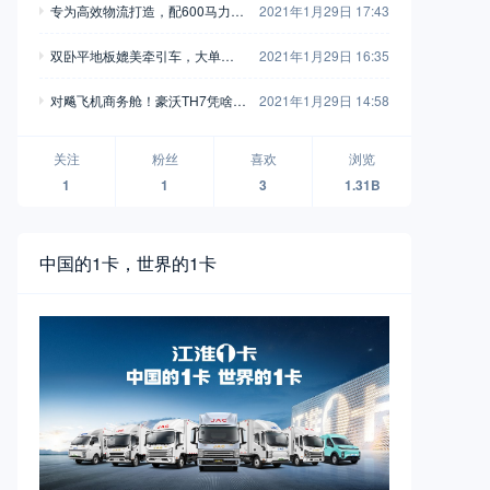
专为高效物流打造，配600马力玉
2021年1月29日 17:43
别错过
柴，再带您见识一款乘龙H7陆航
双卧平地板媲美牵引车，大单桥7
2021年1月29日 16:35
版牵引车
0方货箱，格尔发A5X载货车实拍
对飚飞机商务舱！豪沃TH7凭啥开
2021年1月29日 14:58
着如此舒适？
关注
粉丝
喜欢
浏览
1
1
3
1.31B
中国的1卡，世界的1卡