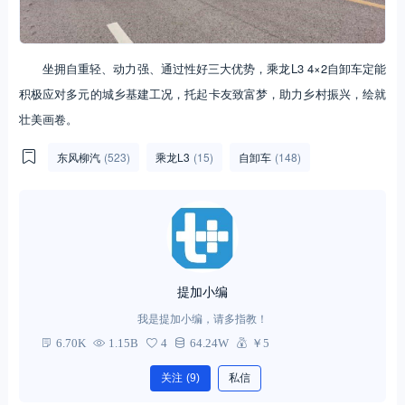
坐拥自重轻、动力强、通过性好三大优势，乘龙L3 4×2自卸车定能
积极应对多元的城乡基建工况，托起卡友致富梦，助力乡村振兴，绘就
壮美画卷。
东风柳汽
(523)
乘龙L3
(15)
自卸车
(148)
提加小编
我是提加小编，请多指教！
6.70K
1.15B
4
64.24W
￥5
关注
(9)
私信