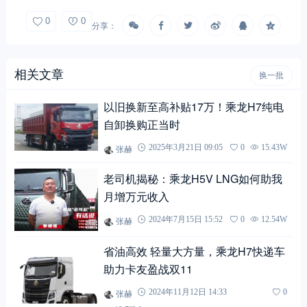
0
0
分享：
相关文章
换一批
以旧换新至高补贴17万！乘龙H7纯电
自卸换购正当时
张赫
2025年3月21日 09:05
0
15.43W
老司机揭秘：乘龙H5V LNG如何助我
月增万元收入
张赫
2024年7月15日 15:52
0
12.54W
省油高效 轻量大方量，乘龙H7快递车
助力卡友盈战双11
张赫
2024年11月12日 14:33
0