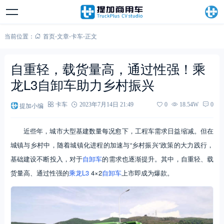
当前位置：
首页
-
文章
-
卡车
-
正文
自重轻，载货量高，通过性强！乘
龙L3自卸车助力乡村振兴
提加小编
卡车
2023年7月14日 21:49
0
18.54W
0
近些年，城市大型基建数量每况愈下，工程车需求日益缩减。但在
城镇与乡村中，随着城镇化进程的加速与“乡村振兴”政策的大力践行，
基础建设不断投入，对于
自卸车
的需求也逐渐提升。其中，自重轻、载
货量高、通过性强的
乘龙L3
4×2
自卸车
上市即成为爆款。