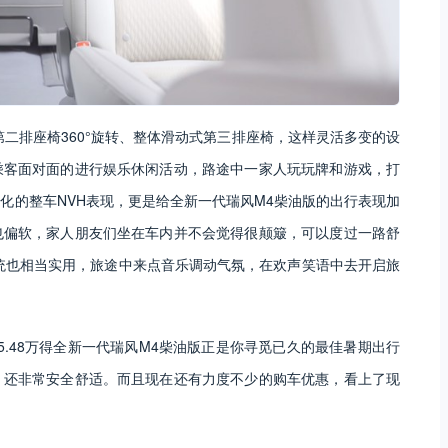
、第二排座椅360°旋转、整体滑动式第三排座椅，这样灵活多变的设
乘客面对面的进行娱乐休闲活动，路途中一家人玩玩牌和游戏，打
化的整车NVH表现，更是给全新一代瑞风M4柴油版的出行表现加
也偏软，家人朋友们坐在车内并不会觉得很颠簸，可以度过一路舒
统也相当实用，旅途中来点音乐调动气氛，在欢声笑语中去开启旅
15.48万得全新一代瑞风M4柴油版正是你寻觅已久的最佳暑期出行
，还非常安全舒适。而且现在还有力度不少的购车优惠，看上了现