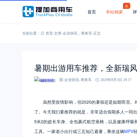
火
首页
本站独家
评
当前位置：
首页
-
文章
-
企业快讯
，
商务车
-
正文
暑期出游用车推荐，全新瑞风
编辑张靖
企业快讯
,
商务车
2020年8月3日 20:17
虽然受疫情影响，但2020的暑假还是如期而至
了。今天我们要推荐的就是，非常适合假期多人一同
5米2的超长车身、全包裹式航空座椅，以及健康呼吸
工具。一家老小出行或三五知己避暑，乘坐这辆
MPV