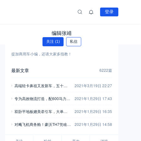
登录
编辑张靖
关注
(1)
私信
提加商用车小编，还请大家多指教！
最新文章
6222篇
高端轻卡鼻祖又发新车，五十铃
2021年3月19日 22:27
翼放轻卡全评测，钟爱五十铃的
专为高效物流打造，配600马力玉
2021年1月29日 17:43
别错过
柴，再带您见识一款乘龙H7陆航
双卧平地板媲美牵引车，大单桥7
2021年1月29日 16:35
版牵引车
0方货箱，格尔发A5X载货车实拍
对飚飞机商务舱！豪沃TH7凭啥开
2021年1月29日 14:58
着如此舒适？
关注
粉丝
喜欢
浏览