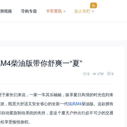
热
测视频
导购专题
卡车资讯
达人专栏
M4柴油版带你舒爽一“夏”
0
17W
0
。对于家长们来说，一家一车其乐融融，纵享夏日风情的时光也到来
出游，既宽大舒适又安全省心的全新一代
瑞风M4
柴油版。这款拥有
和自动紧急制动系统的夹持，是这个夏天户外出行必不可少的交通
轻松享受愉快旅程。