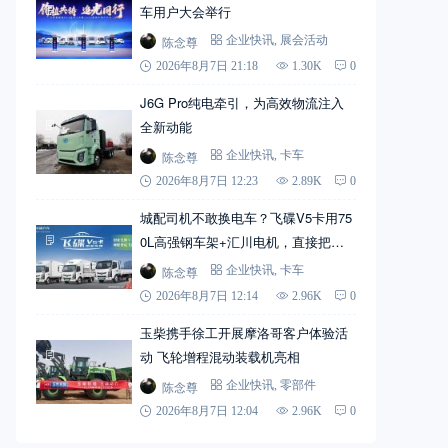
车用户大会举行
陈念尊
企业快讯
,
展会活动
2026年8月7日 21:18
1.30K
0
J6G Pro纯电牵引，为高效物流注入
全新动能
陈念尊
企业快讯
,
卡车
2026年8月7日 12:23
2.89K
0
城配司机不敢换电车？飞碟V5卡用75
0L高强钢车架+汇川电机，直接把信
心拉满
陈念尊
企业快讯
,
卡车
2026年8月7日 12:14
2.96K
0
玉柴携手徐工开展摩洛哥客户体验活
动 飞轮增程混动装载机亮相
陈念尊
企业快讯
,
零部件
2026年8月7日 12:04
2.96K
0