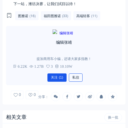
下一站，潍坊决赛，让我们拭目以待！
图雅诺
(16)
福田图雅诺
(33)
高端轻客
(11)
编辑张靖
提加商用车小编，还请大家多指教！
6.22K
1.27B
3
10.10W
关注
(1)
私信
0
0
分享：
相关文章
换一批