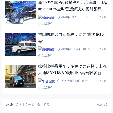
新世代全顺Pro震撼亮相北京车展 ，Up
time 100%全时营运解决方案引领行业
变革
编辑张靖
2020年9月26日 13:27
0
14.13W
福田图雅诺自动驾驶，助力“世界5G大
会”
编辑张靖
2019年11月26日 10:25
0
13.33W
操控比拼乘用车，多种动力选择，上汽
大通MAXUS V90开辟中高端轻客新时
代
T+金城武
2020年9月18日 15:34
0
19.55W
评论
A 为本文作者，G 为游客
总数：0