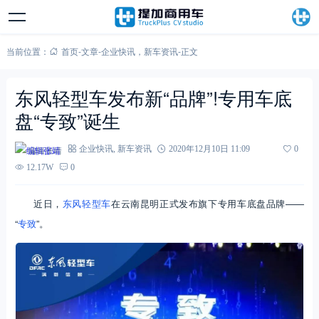
当前位置：
首页
-
文章
-
企业快讯
，
新车资讯
-
正文
东风轻型车发布新“品牌”!专用车底
盘“专致”诞生
编辑张靖
企业快讯
,
新车资讯
2020年12月10日 11:09
0
12.17W
0
近日，
东风轻型车
在云南昆明正式发布旗下专用车底盘品牌——
“
专致
”。