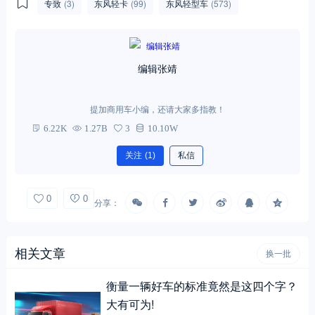
专致
(3)
东风轻卡
(99)
东风轻型车
(573)
编辑张靖
提加商用车小编，还请大家多指教！
6.22K
1.27B
3
10.10W
关注
(1)
私信
0
0
分享：
相关文章
换一批
衡量一辆好车的标准竟然是这四个字？
大有可为!