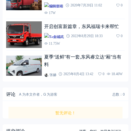
编辑张靖
2020年7月20日 11:02
0
17W
开启创富新篇章，东风福瑞卡来帮忙￼
T+金城武
2022年8月29日 18:33
0
11.75W
夏季“送鲜”有一套,东风睿立达“厢”当有
料
张赫
2025年8月4日 13:42
0
18.40W
评论
A 为本文作者，G 为游客
总数：0
暂无评论！
提交评论
游客，
您好，欢迎参与讨论。