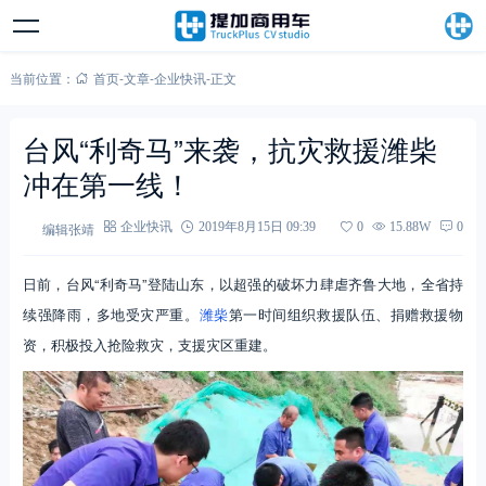
当前位置：
首页
-
文章
-
企业快讯
-
正文
台风“利奇马”来袭，抗灾救援潍柴
冲在第一线！
编辑张靖
企业快讯
2019年8月15日 09:39
0
15.88W
0
日前，台风“利奇马”登陆山东，以超强的破坏力肆虐齐鲁大地，全省持
续强降雨，多地受灾严重。
潍柴
第一时间组织救援队伍、捐赠救援物
资，积极投入抢险救灾，支援灾区重建。