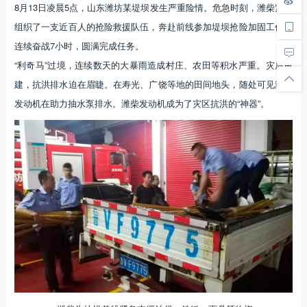
8月13日凌晨5点，山东潍坊某堤坝发生严重险情。危急时刻，潍柴紧急
组织了一支近百人的抢险救援队伍，奔赴前线参加堤坝抢险加固工作。
连续奋战7小时，圆满完成任务。
“利奇马”过境，连续数天的大暴雨造成村庄、农田等积水严重。灾后重
建，抗洪排水迫在眉睫。在寿光、广饶等地的田间地头，随处可见潍柴
发动机在助力抽水泵排水。潍柴发动机成为了灾区抗洪的“神器”。