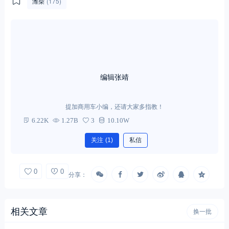
潍柴
(175)
编辑张靖
提加商用车小编，还请大家多指教！
6.22K
1.27B
3
10.10W
关注
(1)
私信
0
0
分享：
相关文章
换一批
谭旭光：咬得住、冲得上、打得赢，以
不可阻挡的气势和横扫一切的决心打赢