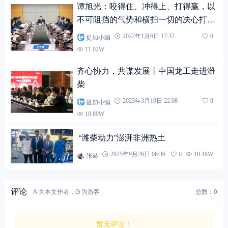
一季度攻坚战，实现2022年开门红！
提加小编
2022年1月6日 17:37
0
11.02W
齐心协力，共谋发展丨中国龙工走进潍
柴
提加小编
2023年3月19日 22:08
0
10.89W
“潍柴动力”澎湃非洲热土
张赫
2025年9月26日 06:36
0
10.48W
评论
A 为本文作者，G 为游客
总数：0
暂无评论！
提交评论
游客，
您好，欢迎参与讨论。