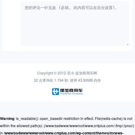
Copyright © 2012-至今
提加商用车网
32 次查询在 1.194 秒, 使用 43.90MB 内存
Warning
: is_readable(): open_basedir restriction in effect. File(redis-cache) is not
within the allowed path(s): (/www/ssdwww/wwwroot/www.cntplus.com/:/tmp/:/proc/)
in
/www/ssdwww/wwwroot/www.cntplus.com/wp-content/themes/mnews-
pro/Framework/Helpers/common.function.php
on line
237