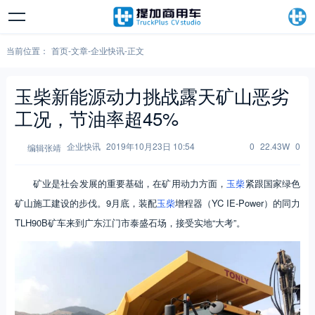
当前位置：
首页
-
文章
-
企业快讯
-
正文
玉柴新能源动力挑战露天矿山恶劣
工况，节油率超45%
企业快讯
2019年10月23日 10:54
0
22.43W
0
编辑张靖
矿业是社会发展的重要基础，在矿用动力方面，
玉柴
紧跟国家绿色
矿山施工建设的步伐。9月底，装配
玉柴
增程器（YC IE-Power）的同力
TLH90B矿车来到广东江门市泰盛石场，接受实地“大考”。