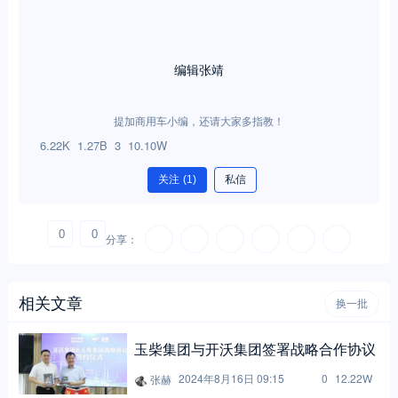
编辑张靖
提加商用车小编，还请大家多指教！
6.22K
1.27B
3
10.10W
关注
(1)
私信
0
0
分享：
相关文章
换一批
玉柴集团与开沃集团签署战略合作协议
2024年8月16日 09:15
0
12.22W
张赫
玉柴亮相2025日本工业展