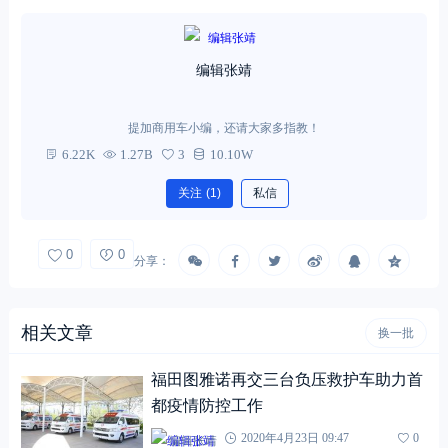
编辑张靖
提加商用车小编，还请大家多指教！
6.22K
1.27B
3
10.10W
关注
(1)
私信
0
0
分享：
相关文章
换一批
福田图雅诺再交三台负压救护车助力首
都疫情防控工作
编辑张靖
2020年4月23日 09:47
0