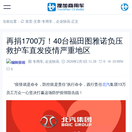
当前位置：
首页
-
文章
-
专用车
，
企业快讯
-
正文
再捐1700万！40台福田图雅诺负压
救护车直发疫情严重地区
编辑张靖
专用车
,
企业快讯
2020年2月3日 11:28
0
19.99W
0
“疫情就是命令，防控就是责任”执行命令，践行责任
北汽
集团13万
员工万众一心坚决打赢这场防护疫情阻击战！