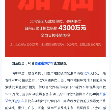
国企担当，40台
图雅诺
救护车
直发疫区
病毒肆虐，物资紧缺，日益严峻的疫情发展牵动着
北汽
人的心，继
首批2600万捐款之后，北汽集团再次出击，将捐赠目标对准了目前最为
紧缺的紧急救护物资，并联合北汽福田等旗下10家汽车单位共同捐款
1700万元，提供66辆疫区服务车辆，其中由北汽福田生产的40辆
图雅
诺
负压
救护车
首批车辆预计于2月8日在山东启程发往目前疫情最为严重
的湖北、浙江、广东、河南、湖南五省及北京市。截至目前，北汽集团