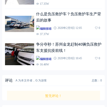
17.35W
什么是负压救护车？负压救护车生产背
后的故事
编辑张靖
2020年2月9日 12:05
0
37.37W
争分夺秒！苏州金龙赶制40辆负压救护
车支援抗疫前线！
编辑张靖
2020年2月8日 10:45
0
16.46W
评论
A 为本文作者，G 为游客
总数：0
暂无评论！