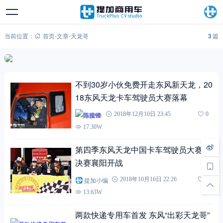
当前位置：
首页
-
文章
-
天龙哥
3
篇
不到30岁小伙免费开走东风新天龙，20
18东风天龙卡车驾驶员大赛落幕
陈接锋
2018年12月10日 23:45
0
17.30W
第四季东风天龙中国卡车驾驶员大赛半
决赛襄阳开战
提加小编
2018年10月16日 22:26
0
13.63W
两款快递专用车首发 东风“出彩天龙哥”