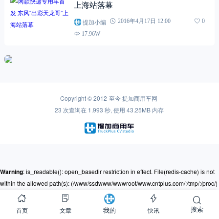
上海站落幕
提加小编
2016年4月17日 12:00
0
17.96W
Copyright © 2012-至今
提加商用车网
23 次查询在 1.993 秒, 使用 43.25MB 内存
Warning
: is_readable(): open_basedir restriction in effect. File(redis-cache) is not
within the allowed path(s): (/www/ssdwww/wwwroot/www.cntplus.com/:/tmp/:/proc/)
in
/www/ssdwww/wwwroot/www.cntplus.com/wp-content/themes/mnews-
pro/Framework/Helpers/common.function.php
on line
237
搜索
首页
文章
快讯
我的