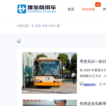
火
首页
本站独家
评
当前位置：
首页
-
文章
-
日本三菱
带您见识一款
在 2020 年看
低地板少之又少，
编辑张靖
客
依然还皮实耐用