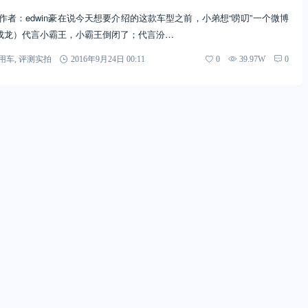
作者：edwin豪在说今天想要介绍的这款车型之前，小弟想“唠叨”一个微博
成龙）代言小霸王，小霸王倒闭了；代言汾…
用车
,
评测实拍
2016年9月24日 00:11
0
39.97W
0