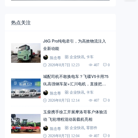
热点关注
J6G Pro纯电牵引，为高效物流注入
全新动能
陈念尊
企业快讯
,
卡车
2026年8月7日 12:23
407
0
城配司机不敢换电车？飞碟V5卡用75
0L高强钢车架+汇川电机，直接把信
心拉满
陈念尊
企业快讯
,
卡车
2026年8月7日 12:14
407
0
玉柴携手徐工开展摩洛哥客户体验活
动 飞轮增程混动装载机亮相
陈念尊
企业快讯
,
零部件
2026年8月7日 12:04
407
0