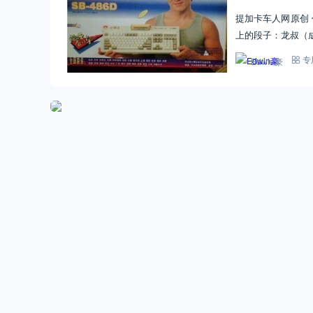
提加卡车人网原创 
上的段子：龙叔（
Edwin豪
专