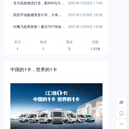
专为高效物流打造，配600马力玉
2021年1月29日 17:43
别错过
柴，再带您见识一款乘龙H7陆航
双卧平地板媲美牵引车，大单桥7
2021年1月29日 16:35
版牵引车
0方货箱，格尔发A5X载货车实拍
对飚飞机商务舱！豪沃TH7凭啥开
2021年1月29日 14:58
着如此舒适？
关注
粉丝
喜欢
浏览
1
1
3
1.31B
中国的1卡，世界的1卡