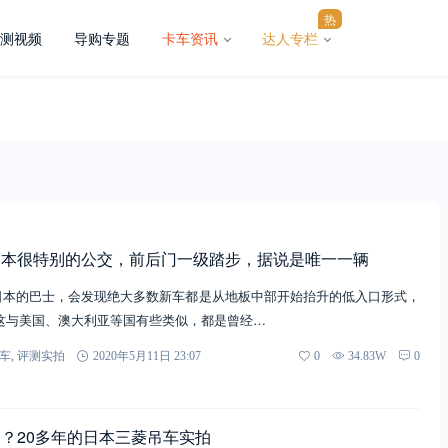
热
测视频
导购专题
卡车资讯
达人专栏
日本很特别的公交，前后门一级踏步，据说是唯一一辆
现今日本的巴士，会发现绝大多数新车都是从地板中部开始抬升的低入口形式，
这与美国、澳大利亚等国有些类似，都是曾经…
车
,
评测实拍
2020年5月11日 23:07
0
34.83W
0
？20多年的日本三菱吊车实拍