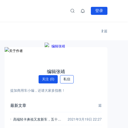
登录
2
篇
编辑张靖
关注
(0)
私信
提加商用车小编，还请大家多指教！
最新文章
篇
高端轻卡鼻祖又发新车，五十铃
2021年3月19日 22:27
翼放轻卡全评测，钟爱五十铃的