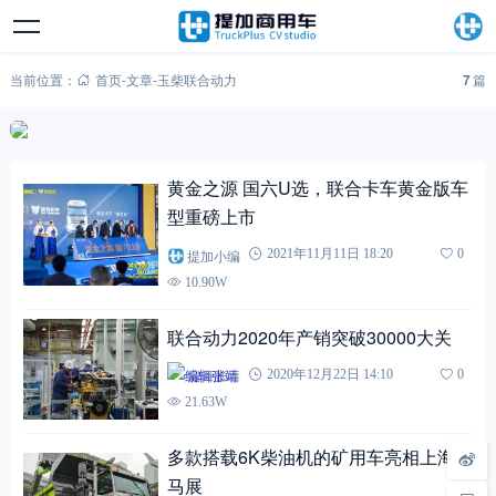
当前位置：
首页
-
文章
-
玉柴联合动力
7
篇
黄金之源 国六U选，联合卡车黄金版车
型重磅上市
提加小编
2021年11月11日 18:20
0
10.90W
联合动力2020年产销突破30000大关
编辑张靖
2020年12月22日 14:10
0
21.63W
多款搭载6K柴油机的矿用车亮相上海宝
马展