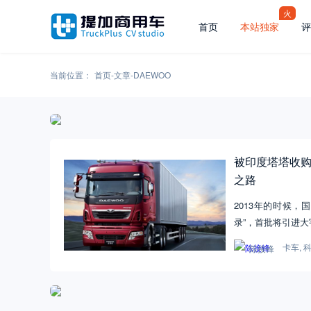
火
首页
本站独家
评
当前位置：
首页
-
文章
-
DAEWOO
被印度塔塔收
之路
2013年的时候
录”，首批将引进大
卡车
,
陈接锋