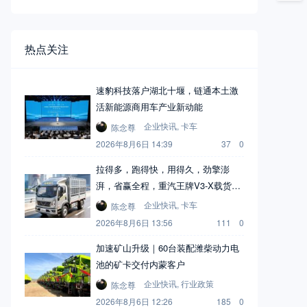
热点关注
速豹科技落户湖北十堰，链通本土激
活新能源商用车产业新动能
企业快讯
,
卡车
陈念尊
2026年8月6日 14:39
37
0
拉得多，跑得快，用得久，劲擎澎
湃，省赢全程，重汽王牌V3-X载货
车！
企业快讯
,
卡车
陈念尊
2026年8月6日 13:56
111
0
加速矿山升级｜60台装配潍柴动力电
池的矿卡交付内蒙客户
企业快讯
,
行业政策
陈念尊
2026年8月6日 12:26
185
0