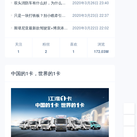
双头消防车有什么好，为什么售
2020年3月26日 23:40
拍
价高昂也要买？实拍齐格勒双头
只是一块打铁板？别小瞧牵引车
2020年3月23日 22:37
消防车告诉你
上的鞍座，它的配置比你想象的
斯堪尼亚最新款驾驶室+博浪涛专
2020年3月22日 22:02
要多
业上装，带您见识一款世界顶级
消防车！
关注
粉丝
喜欢
浏览
1
2
1
172.03M
中国的1卡，世界的1卡