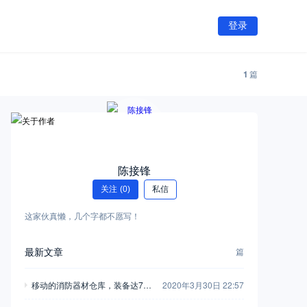
登录
1
篇
陈接锋
关注
(0)
私信
这家伙真懒，几个字都不愿写！
最新文章
篇
移动的消防器材仓库，装备达700
2020年3月30日 22:57
多件，少见的徐工特种消防车实