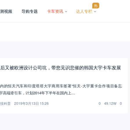
热
测视频
导购专题
卡车资讯
达人专栏
购后又被欧洲设计公司坑，带您见识悲催的韩国大宇卡车发展
，国内的恒天汽车和印度塔塔大宇商用车签署“恒天-大宇重卡合作项目备忘
宇高端牵引车，计划2014年下半年在国内上…
科技科普
2019年3月13日 15:26
0
49.12W
0