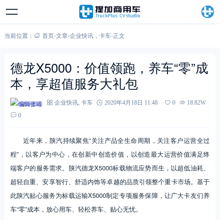
当前位置：
首页
-
文章
-
企业快讯
，
卡车
-
正文
德龙X5000：价值领跑，养车“零”成
本，享超值服务大礼包
编辑张靖
企业快讯
,
卡车
2020年4月18日 11:48
0
18.82W
0
近年来，陕汽持续聚焦“关注产品全生命周期，关注客户运营全过
程”，以客户为中心，在创新中创造价值，以创造最大运营价值满足终
端客户的服务需求。陕汽德龙X5000标载物流应势而生，以超低油耗、
超轻自重、安享智行、舒适内饰等卓越的品质引领整个重卡市场。基于
此陕汽贴心服务为标载运输X5000制定专项服务保障，让广大卡友们养
车“零”成本，放心用车、轻松养车、贴心无忧。