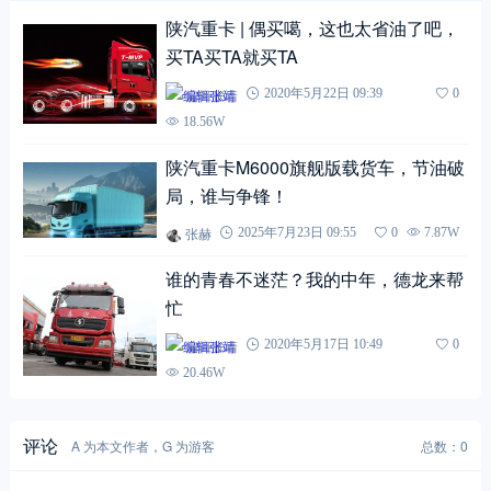
陕汽重卡 | 偶买噶，这也太省油了吧，
买TA买TA就买TA
编辑张靖
2020年5月22日 09:39
0
18.56W
陕汽重卡M6000旗舰版载货车，节油破
局，谁与争锋！
张赫
2025年7月23日 09:55
0
7.87W
谁的青春不迷茫？我的中年，德龙来帮
忙
编辑张靖
2020年5月17日 10:49
0
20.46W
评论
A 为本文作者，G 为游客
总数：0