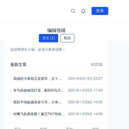
登录
编辑张靖
关注
(1)
私信
提加商用车小编，还请大家多指教！
最新文章
6222篇
高端轻卡鼻祖又发新车，五十铃
2021年3月19日 22:27
翼放轻卡全评测，钟爱五十铃的
专为高效物流打造，配600马力玉
2021年1月29日 17:43
别错过
柴，再带您见识一款乘龙H7陆航
双卧平地板媲美牵引车，大单桥7
2021年1月29日 16:35
版牵引车
0方货箱，格尔发A5X载货车实拍
对飚飞机商务舱！豪沃TH7凭啥开
2021年1月29日 14:58
着如此舒适？
关注
粉丝
喜欢
浏览