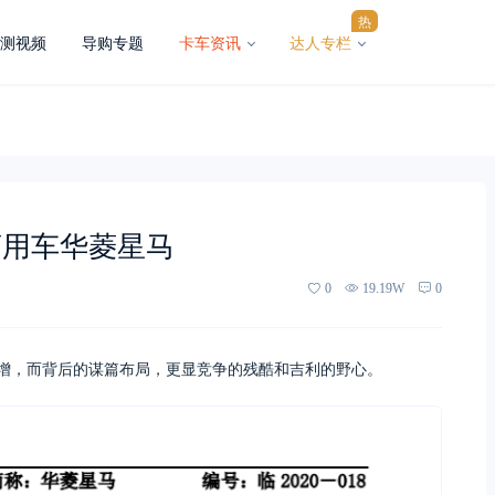
热
测视频
导购专题
卡车资讯
达人专栏
商用车华菱星马
0
19.19W
0
倍增，而背后的谋篇布局，更显竞争的残酷和吉利的野心。