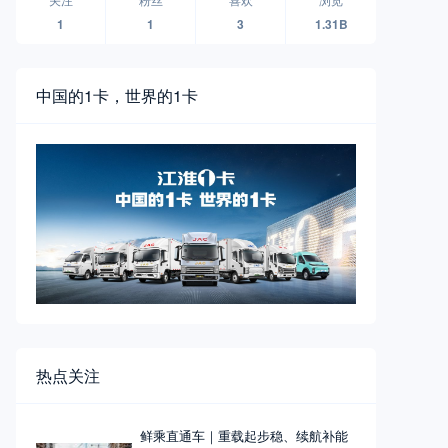
1
1
3
1.31B
中国的1卡，世界的1卡
热点关注
鲜乘直通车｜重载起步稳、续航补能