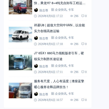
快，乘龙H7 8×4纯充自卸车工程运输
实力搭档
陈念尊
企业快讯
,
卡车
2026年8月6日 17:22
296
0
祥菱U8 | 超值大空间中VAN，以全能
实力创领高效运输
陈念尊
企业快讯
,
卡车
2026年8月6日 17:18
296
0
J7 6SX1 660马力领航版牵引车，硬
核实力制胜长途征途
陈念尊
企业快讯
,
卡车
2026年8月6日 17:11
296
0
服务有尺度，人心有温度 | 潍柴蓝擎
暖心服务诠释品牌担当！
陈念尊
企业快讯
,
卡车
2026年8月6日 16:57
296
0