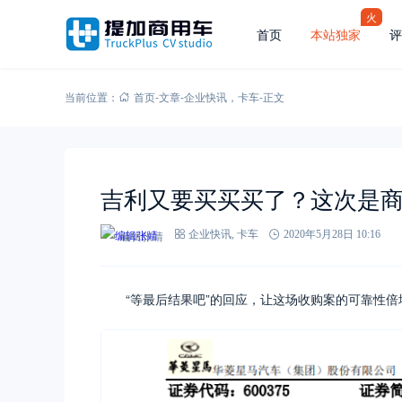
火
首页
本站独家
评
当前位置：
首页
-
文章
-
企业快讯
，
卡车
-
正文
吉利又要买买买了？这次是
编辑张靖
企业快讯
,
卡车
2020年5月28日 10:16
“等最后结果吧”的回应，让这场收购案的可靠性