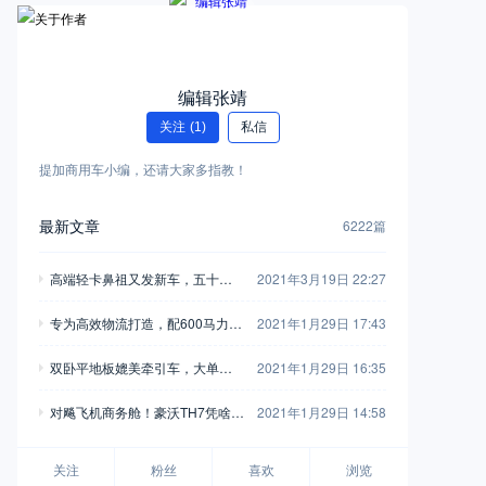
编辑张靖
关注
(1)
私信
提加商用车小编，还请大家多指教！
最新文章
6222篇
高端轻卡鼻祖又发新车，五十铃
2021年3月19日 22:27
翼放轻卡全评测，钟爱五十铃的
专为高效物流打造，配600马力玉
2021年1月29日 17:43
别错过
柴，再带您见识一款乘龙H7陆航
双卧平地板媲美牵引车，大单桥7
2021年1月29日 16:35
版牵引车
0方货箱，格尔发A5X载货车实拍
对飚飞机商务舱！豪沃TH7凭啥开
2021年1月29日 14:58
着如此舒适？
关注
粉丝
喜欢
浏览