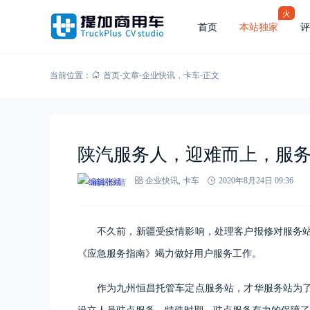
火
首页
本站独家
评
当前位置：
首页
-
文章
-
企业快讯
，
卡车
-
正文
陕汽服务人，迎难而上，服
编辑张靖
企业快讯
,
卡车
2020年8月24日 09:36
不久前，新疆受疫情影响，处理客户报修对服务
《应急服务指南》竭力做好用户服务工作。
作为九州恒昌托管车定点服务站，才华服务站为
设立人员驻点服务。特殊时期，驻点服务有力的保障了