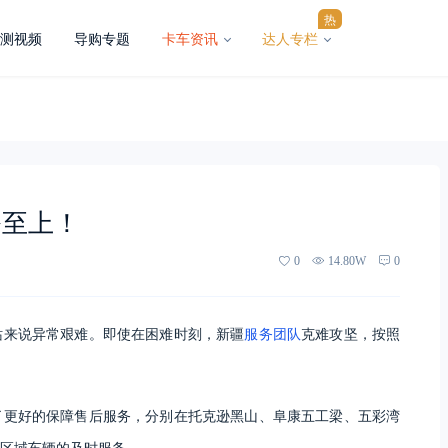
热
测视频
导购专题
卡车资讯
达人专栏
务至上！
0
14.80W
0
站来说异常艰难。即使在困难时刻，新疆
服务团队
克难攻坚，按照
了更好的保障售后服务，分别在托克逊黑山、阜康五工梁、五彩湾
区域车辆的及时服务。