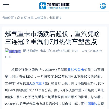
当前位置：
首页
-
文章
-
人物观点
，
卡车
-
正文
燃气重卡市场跌宕起伏，重汽凭啥
三连冠？重汽前7月热销车型盘点
编辑张靖
人物观点
,
卡车
2020年8月28日 19:28
0
18.20W
0
根据交强险上牌数据，2020年7月我国
天然气重卡
销量1.23万辆
辆，同比增长320%，一举扭转了2020年6月同比下降65%的局面。
2020年1-7月我国
天然气重卡
累计销售9.1万辆，同比小幅增长2%，比1-
6月-9%的增幅扩大了11个百分点。由于7月份天然气重卡市场同比暴涨
3倍多，将1-7月天然气重卡市场重新拉回到正增长的轨道。总体看，
2020年1-7月天然气重卡市场跌宕起伏，就像过山车，而
中国重汽
表现