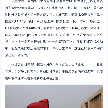
国六阶段，豪瀚N7G燃气牵引车搭载重汽MT13发动机，匹配重汽
自主12挡铝壳变速箱，以及3.7速比曼技术后桥。据用户反映，重汽豪
瀚N7G这款车操控起来很方便，动力也很强劲，豪瀚N7G燃气车搭载中
国重汽MT13发动机，可满足国六b排放标准，换车时可一步到位。
MT13最大功率为440马力，最大输出扭矩为2100N·m，最大扭矩转速区
间为1000-1400rpm，B10寿命高达150万公里，点火系统寿命12万公
里，国内唯一保养里程高达5万公里的燃气发动机，曼技术MCY12驱动
桥，匹配成熟的康迈免维护轴承，10万公里保养。这是让很多用户用得
放心的主要原因。
这款发动机匹配中国重汽HW12挡变速箱，头挡速比为11.8，超速
档速比为0.79，这套动力总成既可以满足非铺装路面的重载汽车，也能
在标载高速时有着不错的时速和经济性。