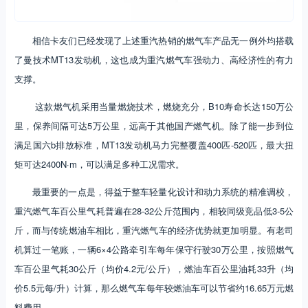
相信卡友们已经发现了上述重汽热销的燃气车产品无一例外均搭载
了曼技术MT13发动机，这也成为重汽燃气车强动力、高经济性的有力
支撑。
这款燃气机采用当量燃烧技术，燃烧充分，B10寿命长达150万公
里，保养间隔可达5万公里，远高于其他国产燃气机。除了能一步到位
满足国六b排放标准，MT13发动机马力完整覆盖400匹-520匹，最大扭
矩可达2400N·m，可以满足多种工况需求。
最重要的一点是，得益于整车轻量化设计和动力系统的精准调校，
重汽燃气车百公里气耗普遍在28-32公斤范围内，相较同级竞品低3-5公
斤，而与传统燃油车相比，重汽燃气车的经济优势就更加明显。有老司
机算过一笔账，一辆6×4公路牵引车每年保守行驶30万公里，按照燃气
车百公里气耗30公斤（均价4.2元/公斤），燃油车百公里油耗33升（均
价5.5元每/升）计算，那么燃气车每年较燃油车可以节省约16.65万元燃
料费用。