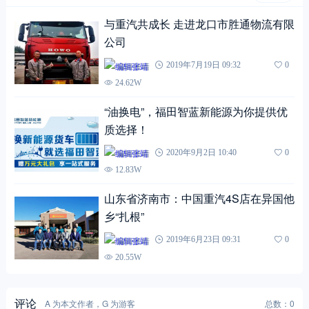
与重汽共成长 走进龙口市胜通物流有限
公司
编辑张靖
2019年7月19日 09:32
0
24.62W
“油换电”，福田智蓝新能源为你提供优
质选择！
编辑张靖
2020年9月2日 10:40
0
12.83W
山东省济南市：中国重汽4S店在异国他
乡“扎根”
编辑张靖
2019年6月23日 09:31
0
20.55W
评论
A 为本文作者，G 为游客
总数：0