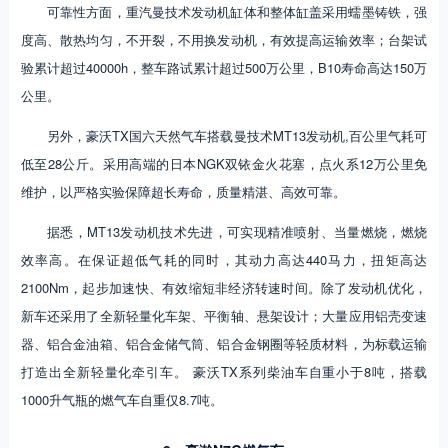
可靠性方面，重汽曼技术发动机缸体和整体缸盖采用蠕墨铸铁，强
度高、散热均匀，不开裂，不用换发动机，有效提高运输效率；台架试
验累计超过40000h，整车路试累计超过500万公里，B10寿命高达150万
公里。
另外，豪沃TX国六天然气车搭载曼技术MT13发动机,百公里气耗可
低至28公斤。采用高端的日本NGK双铱金火花塞，点火系12万公里免
维护，以严格实验保障超长寿命，质量精湛、高效可靠。
据悉，MT13发动机技术先进，可实现精准喷射、当量燃烧，燃烧
效率高。在保证超低气耗的同时，其动力高达440马力，扭矩高达
2100Nm，起步加速快、有效缩短非经济转速时间。除了发动机优化，
新车还采用了全新轻量化车架、平衡轴、悬架设计；大量应用铝壳变速
器、铝合金油箱、铝合金储气筒、铝合金钢圈等轻质材料，为标载运输
打造出全新轻量化牵引车。 豪沃TX系列柴油车自重小于8吨，搭载
1000升气瓶的燃气车自重仅8.7吨。