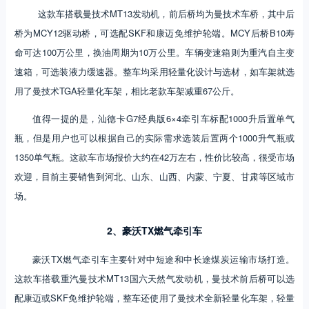
这款车搭载曼技术MT13发动机，前后桥均为曼技术车桥，其中后
桥为MCY12驱动桥，可选配SKF和康迈免维护轮端。MCY后桥B10寿
命可达100万公里，换油周期为10万公里。车辆变速箱则为重汽自主变
速箱，可选装液力缓速器。整车均采用轻量化设计与选材，如车架就选
用了曼技术TGA轻量化车架，相比老款车架减重67公斤。
值得一提的是，汕德卡G7经典版6×4牵引车标配1000升后置单气
瓶，但是用户也可以根据自己的实际需求选装后置两个1000升气瓶或
1350单气瓶。这款车市场报价大约在42万左右，性价比较高，很受市场
欢迎，目前主要销售到河北、山东、山西、内蒙、宁夏、甘肃等区域市
场。
2、豪沃TX燃气牵引车
豪沃TX燃气牵引车主要针对中短途和中长途煤炭运输市场打造。
这款车搭载重汽曼技术MT13国六天然气发动机，曼技术前后桥可以选
配康迈或SKF免维护轮端，整车还使用了曼技术全新轻量化车架，轻量