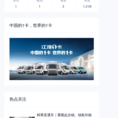
1
1
3
1.31B
中国的1卡，世界的1卡
热点关注
鲜乘直通车｜重载起步稳、续航补能