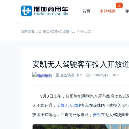
火
首页
本站独家
评
当前位置：
首页
-
文章
-
企业快讯
，
卡车
-
正文
安凯无人驾驶客车投入开放
编辑张靖
企业快讯
,
卡车
2020年9月4日 10:16
9月3日上午，合肥智能网联汽车示范线启动仪式隆
天正式开通，
安凯
无人驾驶
客车在该线路正式投入运行
技术正式落地，并走向开放道路，
安凯
在无人驾驶商业