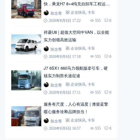
快，乘龙H7 8×4纯充自卸车工程运输
实力搭档
陈念尊
企业快讯
,
卡车
2026年8月6日 17:22
555
0
祥菱U8 | 超值大空间中VAN，以全能
实力创领高效运输
陈念尊
企业快讯
,
卡车
2026年8月6日 17:18
555
0
J7 6SX1 660马力领航版牵引车，硬
核实力制胜长途征途
陈念尊
企业快讯
,
卡车
2026年8月6日 17:11
555
0
服务有尺度，人心有温度 | 潍柴蓝擎
暖心服务诠释品牌担当！
陈念尊
企业快讯
,
卡车
2026年8月6日 16:57
555
0