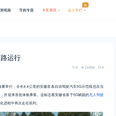
热
测视频
导购专题
卡车资讯
达人专栏
道路运行
0
13.05W
0
重举行，全长4.4公里的安徽首条自动驾驶汽车5G示范线也在当
，并迎来首批体验乘客。这标志着安徽省基于5G赋能的
无人驾驶
化进程中再次走在前列。