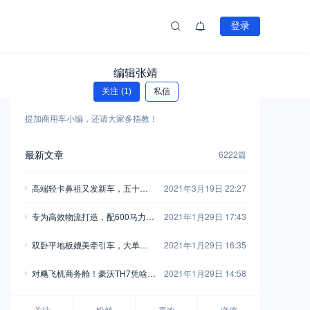
登录
编辑张靖
关注
(1)
私信
提加商用车小编，还请大家多指教！
最新文章
6222篇
高端轻卡鼻祖又发新车，五十铃
2021年3月19日 22:27
翼放轻卡全评测，钟爱五十铃的
专为高效物流打造，配600马力玉
2021年1月29日 17:43
别错过
柴，再带您见识一款乘龙H7陆航
双卧平地板媲美牵引车，大单桥7
2021年1月29日 16:35
版牵引车
0方货箱，格尔发A5X载货车实拍
对飚飞机商务舱！豪沃TH7凭啥开
2021年1月29日 14:58
着如此舒适？
关注
粉丝
喜欢
浏览