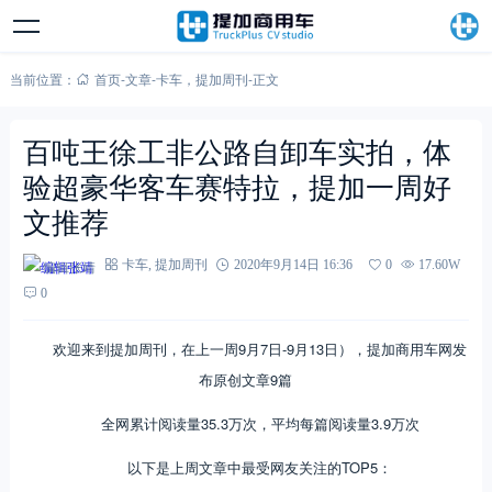
当前位置：
首页
-
文章
-
卡车
，
提加周刊
-
正文
百吨王徐工非公路自卸车实拍，体
验超豪华客车赛特拉，提加一周好
文推荐
编辑张靖
卡车
,
提加周刊
2020年9月14日 16:36
0
17.60W
0
欢迎来到提加周刊，在上一周9月7日-9月13日），提加商用车网发
布原创文章9篇
全网累计阅读量35.3万次，平均每篇阅读量3.9万次
以下是上周文章中最受网友关注的TOP5：