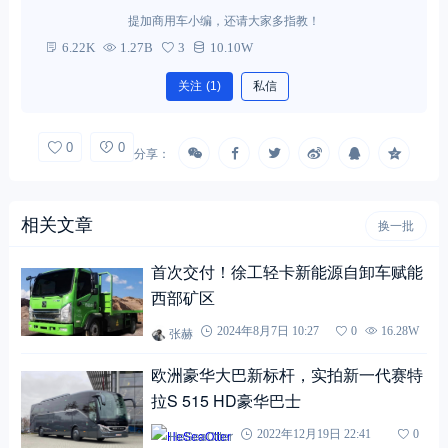
提加商用车小编，还请大家多指教！
6.22K
1.27B
3
10.10W
关注
(1)
私信
0
0
分享：
相关文章
换一批
首次交付！徐工轻卡新能源自卸车赋能
西部矿区
张赫
2024年8月7日 10:27
0
16.28W
欧洲豪华大巴新标杆，实拍新一代赛特
拉S 515 HD豪华巴士
HeSeaOtter
2022年12月19日 22:41
0