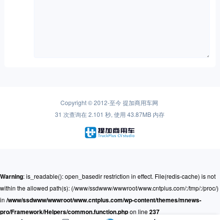
Copyright © 2012-至今
提加商用车网
31 次查询在 2.101 秒, 使用 43.87MB 内存
Warning
: is_readable(): open_basedir restriction in effect. File(redis-cache) is not
within the allowed path(s): (/www/ssdwww/wwwroot/www.cntplus.com/:/tmp/:/proc/)
in
/www/ssdwww/wwwroot/www.cntplus.com/wp-content/themes/mnews-
pro/Framework/Helpers/common.function.php
on line
237