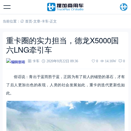
当前位置：
首页
-
文章
-
卡车
-
正文
重卡圈的实力担当，德龙X5000国
六LNG牵引车
编辑张靖
卡车
2020年9月22日 09:36
0
14.16W
0
俗话说：青出于蓝而胜于蓝，正因为有了前人的铺垫的基石，才有
了后人更加出色的表现，人类的社会发展如此，重卡的迭代更新也如
此。