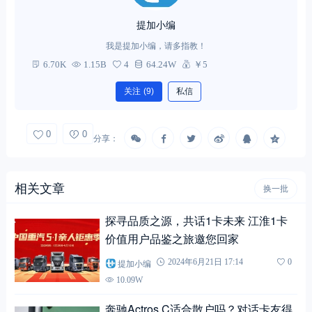
提加小编
我是提加小编，请多指教！
6.70K
1.15B
4
64.24W
￥5
关注
(9)
私信
0
0
分享：
相关文章
换一批
探寻品质之源，共话1卡未来 江淮1卡
价值用户品鉴之旅邀您回家
提加小编
2024年6月21日 17:14
0
10.09W
奔驰Actros C适合散户吗？对话卡友得