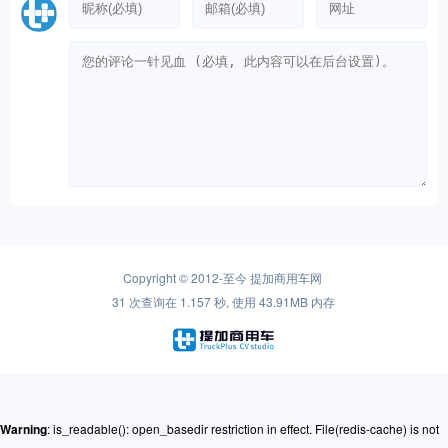
Copyright © 2012-至今
提加商用车网
31 次查询在 1.157 秒, 使用 43.91MB 内存
Warning
: is_readable(): open_basedir restriction in effect. File(redis-cache) is not