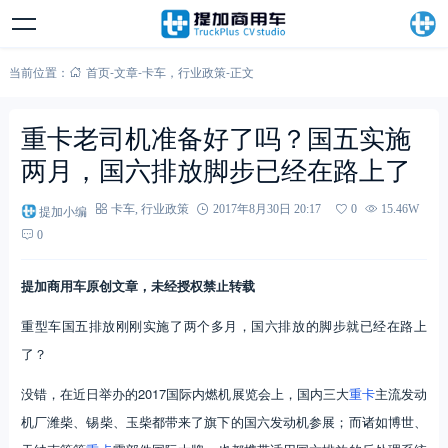
当前位置：
首页
-
文章
-
卡车
，
行业政策
-
正文
重卡老司机准备好了吗？国五实施
两月，国六排放脚步已经在路上了
提加小编
卡车
,
行业政策
2017年8月30日 20:17
0
15.46W
0
提加商用车原创文章，未经授权禁止转载
重型车国五排放刚刚实施了两个多月，国六排放的脚步就已经在路上
了？
没错，在近日举办的2017国际内燃机展览会上，国内三大
重卡
主流发动
机厂潍柴、锡柴、玉柴都带来了旗下的国六发动机参展；而诸如博世、