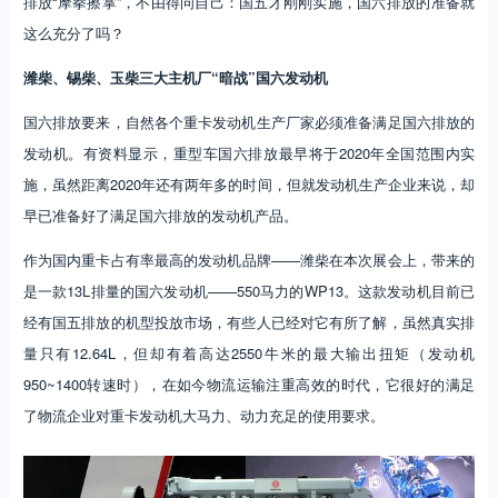
排放“摩拳擦掌”，不由得问自己：国五才刚刚实施，国六排放的准备就
这么充分了吗？
潍柴、锡柴、玉柴三大主机厂“暗战”国六发动机
国六排放要来，自然各个重卡发动机生产厂家必须准备满足国六排放的
发动机。有资料显示，重型车国六排放最早将于2020年全国范围内实
施，虽然距离2020年还有两年多的时间，但就发动机生产企业来说，却
早已准备好了满足国六排放的发动机产品。
作为国内重卡占有率最高的发动机品牌——潍柴在本次展会上，带来的
是一款13L排量的国六发动机——550马力的WP13。这款发动机目前已
经有国五排放的机型投放市场，有些人已经对它有所了解，虽然真实排
量只有12.64L，但却有着高达2550牛米的最大输出扭矩（发动机
950~1400转速时），在如今物流运输注重高效的时代，它很好的满足
了物流企业对重卡发动机大马力、动力充足的使用要求。