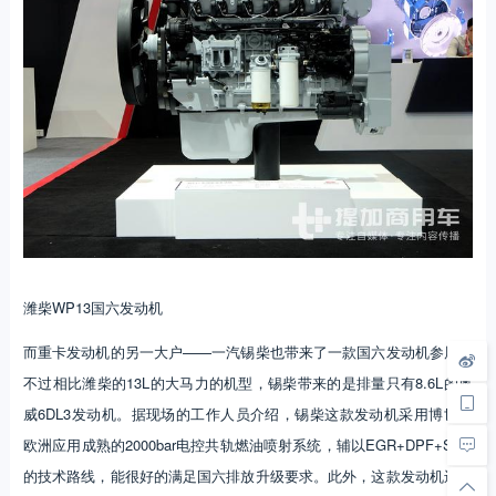
潍柴WP13国六发动机
而重卡发动机的另一大户——一汽锡柴也带来了一款国六发动机参展。
不过相比潍柴的13L的大马力的机型，锡柴带来的是排量只有8.6L的奥
威6DL3发动机。据现场的工作人员介绍，锡柴这款发动机采用博世在
欧洲应用成熟的2000bar电控共轨燃油喷射系统，辅以EGR+DPF+SCR
的技术路线，能很好的满足国六排放升级要求。此外，这款发动机还采