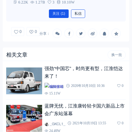
6.22K
1.27B
3
10.10W
关注
(1)
私信
0
0
分享：
相关文章
换一批
强劲“中国芯”，时尚更有型，江淮恺达
来了！
编辑张靖
2020年10月10日 10:36
0
15.11W
蓝牌无忧，江淮康铃轻卡国六新品上市
会广东站落幕
_GKCL1_
2021年10月19日 13:55
0
24.49W