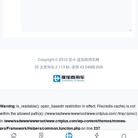
Copyright © 2012-至今
提加商用车网
32 次查询在 2.113 秒, 使用 43.54MB 内存
Warning
: is_readable(): open_basedir restriction in effect. File(redis-cache) is not
within the allowed path(s): (/www/ssdwww/wwwroot/www.cntplus.com/:/tmp/:/proc/)
in
/www/ssdwww/wwwroot/www.cntplus.com/wp-content/themes/mnews-
pro/Framework/Helpers/common.function.php
on line
237