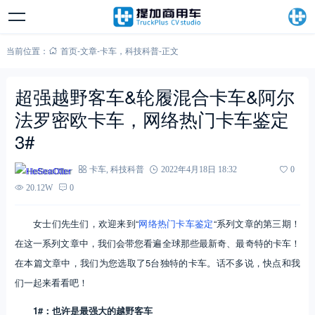
当前位置：
首页
-
文章
-
卡车
，
科技科普
-
正文
超强越野客车&轮履混合卡车&阿尔
法罗密欧卡车，网络热门卡车鉴定
3#
HeSeaOtter
卡车
,
科技科普
2022年4月18日 18:32
0
20.12W
0
女士们先生们，欢迎来到“
网络热门卡车鉴定
“系列文章的第三期！
在这一系列文章中，我们会带您看遍全球那些最新奇、最奇特的卡车！
在本篇文章中，我们为您选取了5台独特的卡车。话不多说，快点和我
们一起来看看吧！
1#
：也许是最强大的越野客车