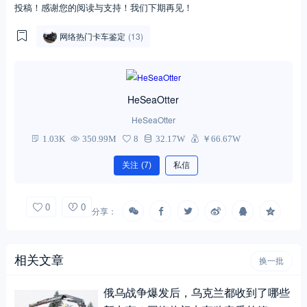
投稿！感谢您的阅读与支持！我们下期再见！
网络热门卡车鉴定
(13)
HeSeaOtter
HeSeaOtter
1.03K
350.99M
8
32.17W
￥66.67W
关注
(7)
私信
0
0
分享：
相关文章
换一批
俄乌战争爆发后，乌克兰都收到了哪些