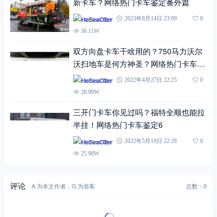
新卡车？网络热门卡车鉴定番外篇
HeSeaOtter
2023年8月14日 23:09
0
36.11W
双方向盘卡车干啥用的？750马力沃尔
沃扫地车是何方神圣？网络热门卡车鉴
定第四期
HeSeaOtter
2022年4月27日 22:25
0
28.99W
三开门卡车你见过吗？福特全顺也能拉
半挂！网络热门卡车鉴定6
HeSeaOtter
2022年5月19日 22:28
0
25.90W
评论
A 为本文作者，G 为游客
总数：0