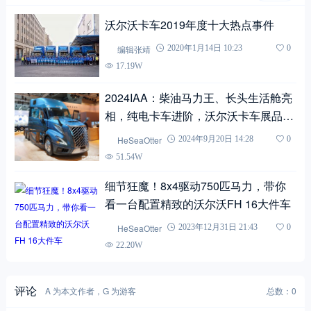
沃尔沃卡车2019年度十大热点事件
编辑张靖
2020年1月14日 10:23
0
17.19W
2024IAA：柴油马力王、长头生活舱亮
相，纯电卡车进阶，沃尔沃卡车展品解
读
HeSeaOtter
2024年9月20日 14:28
0
51.54W
细节狂魔！8x4驱动750匹马力，带你
看一台配置精致的沃尔沃FH 16大件车
HeSeaOtter
2023年12月31日 21:43
0
22.20W
评论
A 为本文作者，G 为游客
总数：0