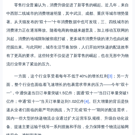
零售行业普遍认为，消费升级促进了新零售的崛起。近几年，来自
中西部二线城市的消费增速明显，其中武汉、成都、重庆等城市增势显
著。从天猫发布的“双十一”十年消费数据中也可发现，三、四线城市的
消费潜力正在逐渐释放。随着电商购物越来越普及，加上移动互联网的
兴起，消费的地域限制被彻底打破，更多城市消费升级的潜力也由此被
挖掘出来。与此同时，城市生活节奏加快，人们开始对快递的配送效率
有了更高的要求。这些转变不仅促进了新零售的崛起，也在无形中为物
流行业带来了紧迫的压力。
一方面，这个行业享受着每年不低于40%的增长红利
[3]
；另一方
面，整个行业也面临着飞速增长的包裹需求带来的压力——今年“双十
一”，中通快递当日订单量突破1.5亿件；圆通“双十一”当日订单量突破1
亿件；申通“双十一”当天订单量达到1.02亿件
[4]
。巨大增量的背后是快
递从业者们面临的最严苛的挑战，为了完成“双十一”期间的配送需求，
国内一些大型的快递物流企业通过扩大运营车队规模、升级自动化设
备、提速主要运输干线等一系列措施和手段，全力保障整个物流运输网
络安全、准时和有效。