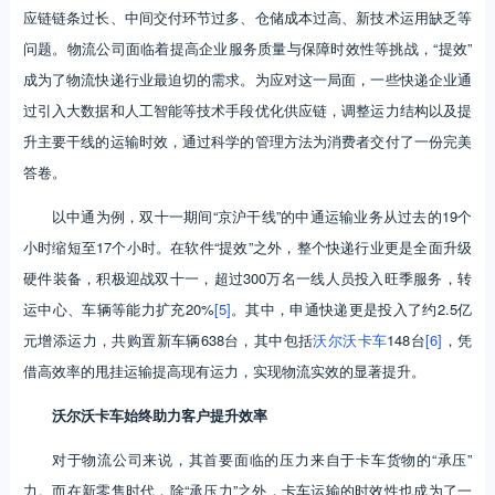
应链链条过长、中间交付环节过多、仓储成本过高、新技术运用缺乏等
问题。物流公司面临着提高企业服务质量与保障时效性等挑战，“提效”
成为了物流快递行业最迫切的需求。为应对这一局面，一些快递企业通
过引入大数据和人工智能等技术手段优化供应链，调整运力结构以及提
升主要干线的运输时效，通过科学的管理方法为消费者交付了一份完美
答卷。
以中通为例，双十一期间“京沪干线”的中通运输业务从过去的19个
小时缩短至17个小时。在软件“提效”之外，整个快递行业更是全面升级
硬件装备，积极迎战双十一，超过300万名一线人员投入旺季服务，转
运中心、车辆等能力扩充20%
[5]
。其中，申通快递更是投入了约2.5亿
元增添运力，共购置新车辆638台，其中包括
沃尔沃卡车
148台
[6]
，凭
借高效率的甩挂运输提高现有运力，实现物流实效的显著提升。
沃尔沃卡车始终助力客户提升效率
对于物流公司来说，其首要面临的压力来自于卡车货物的“承压”
力。而在新零售时代，除“承压力”之外，卡车运输的时效性也成为了一