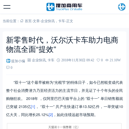
当前位置：
首页
-
文章
-
企业快讯
，
卡车
-
正文
新零售时代，沃尔沃卡车助力电商
物流全面“提效”
提加小编
企业快讯
,
卡车
2018年11月30日 09:42
0
21.10W
0
“双十一”这个最早被称为“光棍节”的特殊日子，如今已然蜕变成代表
整个社会消费潜力乃至经济活力的主流节日，并见证了十个年头的全民
购物狂欢。 2018年 ，仅阿里巴巴天猫平台上的 “双十一” 单日销售额就
已突破 2135亿
[1]
， “双十一” 共产生快递订单13.52亿件，一举突破10
亿大关，同比增长25.12%
[2]
，如此佳绩远超市场预期。