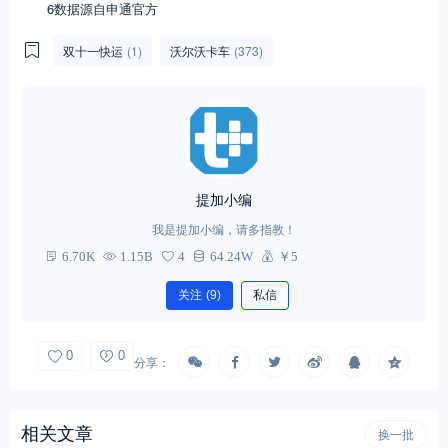
6数据源自申通官方
双十一快运
(1)
沃尔沃卡车
(373)
提加小编
我是提加小编，请多指教！
6.70K
1.15B
4
64.24W
￥5
关注
(9)
私信
0
0
分享：
相关文章
换一批