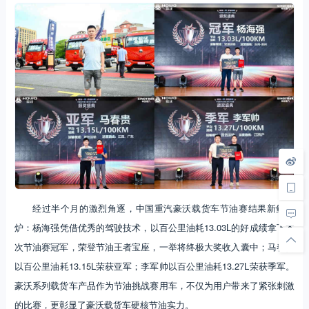
经过半个月的激烈角逐，中国重汽豪沃载货车节油赛结果新鲜出
炉：杨海强凭借优秀的驾驶技术，以百公里油耗13.03L的好成绩拿下本
次节油赛冠军，荣登节油王者宝座，一举将终极大奖收入囊中；马春贵
以百公里油耗13.15L荣获亚军；李军帅以百公里油耗13.27L荣获季军。
豪沃系列载货车产品作为节油挑战赛用车，不仅为用户带来了紧张刺激
的比赛，更彰显了豪沃载货车硬核节油实力。