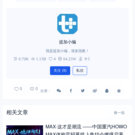
提加小编
我是提加小编，请多指教！
6.70K
1.15B
4
64.23W
￥5
关注
(9)
私信
0
0
分享：
相关文章
换一批
MAX·这才是潮流 ——中国重汽HOWO
MAX体验官招募线上集结会燃爆启幕