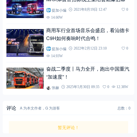
提加小编
2021年8月19日 12:47
0
14.60W
商用车行业首场音乐会盛启，看汕德卡
C9H如何奏响时代合鸣！
提加小编
2022年2月12日 23:10
0
14.93W
奋战二季度丨马力全开，跑出中国重汽
“加速度”！
张赫
2025年5月30日 09:35
0
12.38W
评论
A 为本文作者，G 为游客
总数：0
暂无评论！