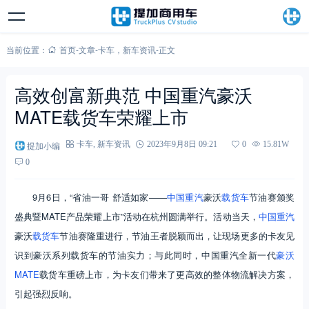
当前位置：
首页
-
文章
-
卡车
，
新车资讯
-
正文
高效创富新典范 中国重汽豪沃
MATE载货车荣耀上市
提加小编
卡车
,
新车资讯
2023年9月8日 09:21
0
15.81W
0
9月6日，“省油一哥 舒适如家——
中国重汽
豪沃
载货车
节油赛颁奖
盛典暨MATE产品荣耀上市”活动在杭州圆满举行。活动当天，
中国重汽
豪沃
载货车
节油赛隆重进行，节油王者脱颖而出，让现场更多的卡友见
识到豪沃系列载货车的节油实力；与此同时，中国重汽全新一代
豪沃
MATE
载货车重磅上市，为卡友们带来了更高效的整体物流解决方案，
引起强烈反响。