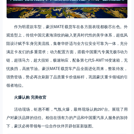
作为明星款车型，豪沃MATE载货车在各方面表现都极尽出色。外
观造型上，传统中国元素海浪纹的融入更具时代性的美学体系，超低风
阻设计赋予车身完美流线，集奢华舒适与全方位安全可靠为一体，充分
满足卡友们的多重需求；动力配置方面，搭载中国重汽专属无极S动力
链，超强马力，超大扭矩，极速响应，配备第七代S-AMT16变速箱，无
忧换挡，高效节油。豪沃MATE载货车产品全面进化而来，整装待发，
强势登场，势必再次刷新了品质重卡价值标杆，巩固豪沃重卡领域的引
领者地位。
火爆认购 完美收官
活动现场，钜惠不断，气氛火爆，最终现场认购297台。展现了用
户对豪沃品牌的信任。相信在强有力的产品和中国重汽亲人服务的加持
下，豪沃必将带领每一位合作伙伴开辟创富新版图。