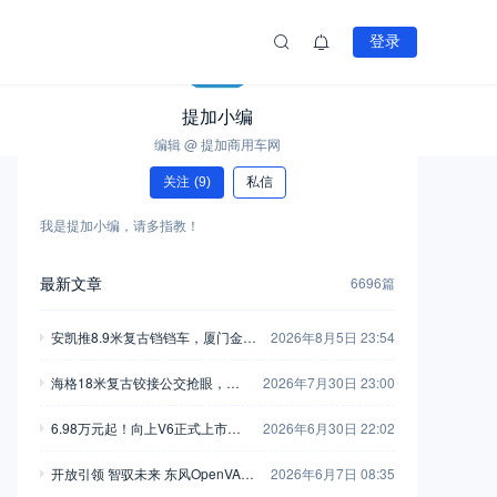
登录
提加小编
编辑 @ 提加商用车网
关注
(9)
私信
我是提加小编，请多指教！
最新文章
6696篇
安凯推8.9米复古铛铛车，厦门金龙
2026年8月5日 23:54
新一代中巴抢眼，工信部第408-40
海格18米复古铰接公交抢眼，大
2026年7月30日 23:00
9批新产品公示之M类客车篇（中）
金龙新C系正式现身，工信部第40
6.98万元起！向上V6正式上市，
2026年6月30日 22:02
8-409批新产品公示之M类客车篇
新一代全能MPV重塑商用车价值
（上）
开放引领 智驭未来 东风OpenVAN
2026年6月7日 08:35
新标杆