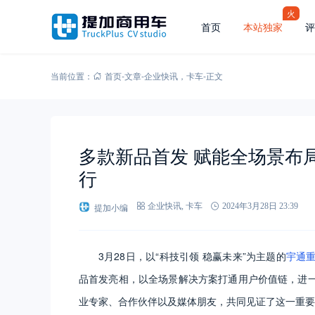
火
首页
本站独家
评
当前位置：
首页
-
文章
-
企业快讯
，
卡车
-
正文
多款新品首发 赋能全场景布
行
提加小编
企业快讯
,
卡车
2024年3月28日 23:39
3月28日，以“科技引领 稳赢未来”为主题的
宇通
品首发亮相，以全场景解决方案打通用户价值链，进
业专家、合作伙伴以及媒体朋友，共同见证了这一重要