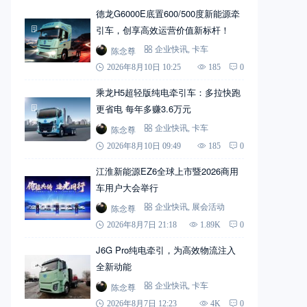
德龙G6000E底置600/500度新能源牵
引车，创享高效运营价值新标杆！
陈念尊
企业快讯
,
卡车
2026年8月10日 10:25
185
0
乘龙H5超轻版纯电牵引车：多拉快跑
更省电 每年多赚3.6万元
陈念尊
企业快讯
,
卡车
2026年8月10日 09:49
185
0
江淮新能源EZ6全球上市暨2026商用
车用户大会举行
陈念尊
企业快讯
,
展会活动
2026年8月7日 21:18
1.89K
0
J6G Pro纯电牵引，为高效物流注入
全新动能
陈念尊
企业快讯
,
卡车
2026年8月7日 12:23
4K
0