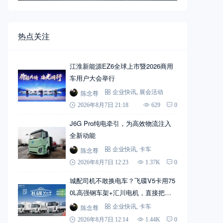
热点关注
江淮新能源EZ6全球上市暨2026商用
车用户大会举行
陈念尊
企业快讯
,
展会活动
2026年8月7日 21:18
629
0
J6G Pro纯电牵引，为高效物流注入
全新动能
陈念尊
企业快讯
,
卡车
2026年8月7日 12:23
1.37K
0
城配司机不敢换电车？飞碟V5卡用75
0L高强钢车架+汇川电机，直接把信
心拉满
陈念尊
企业快讯
,
卡车
2026年8月7日 12:14
1.44K
0