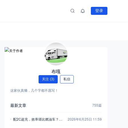
登录
布嘎
关注
(3)
私信
这家伙真懒，几个字都不愿写！
最新文章
755篇
配2C超充，效率堪比燃油车？乘
2026年6月25日 11:59
龙翼威5超充版大单桥深度解析