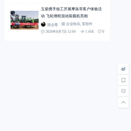
玉柴携手徐工开展摩洛哥客户体验活
动 飞轮增程混动装载机亮相
陈念尊
企业快讯
,
零部件
2026年8月7日 12:04
1.41K
0