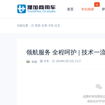
火
首页
本站独家
评
当前位置：
首页
-
文章
-
卡车
-
正文
领航服务 全程呵护 | 技术
布嘎
卡车
2024年2月21日 23:27