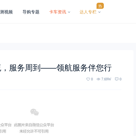
热
测视频
导购专题
卡车资讯
达人专栏
一流，服务周到——领航服务伴您行
0
7.69W
0