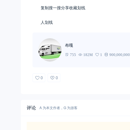
复制搜一搜分享收藏划线
人划线
布嘎
755
182M
1
900,000,00
0
0
评论
A 为本文作者，G 为游客