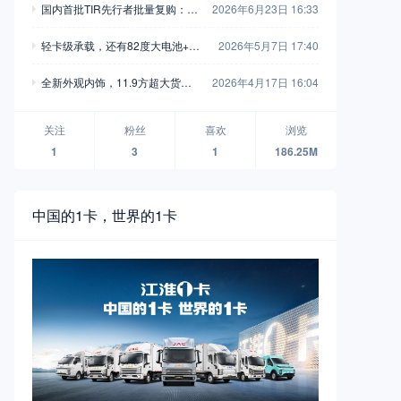
国内首批TIR先行者批量复购：为
2026年6月23日 16:33
何营口鼎捷把NEXT ERA重卡当
轻卡级承载，还有82度大电池+舒
2026年5月7日 17:40
作最大底气
适内饰，江淮新能源EX6电动小卡
全新外观内饰，11.9方超大货
2026年4月17日 16:04
实拍
箱，M9T黄金动力，实拍东风福
瑞通V10极限车
关注
粉丝
喜欢
浏览
1
3
1
186.25M
中国的1卡，世界的1卡