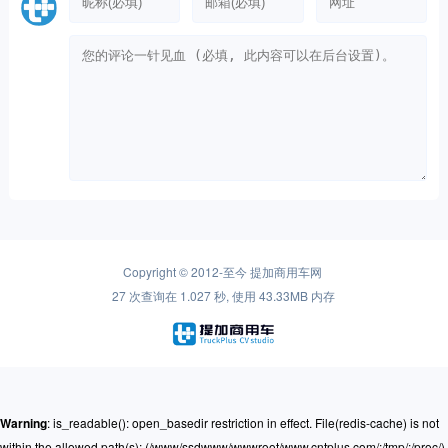
Copyright © 2012-至今
提加商用车网
27 次查询在 1.027 秒, 使用 43.33MB 内存
Warning
: is_readable(): open_basedir restriction in effect. File(redis-cache) is not
within the allowed path(s): (/www/ssdwww/wwwroot/www.cntplus.com/:/tmp/:/proc/)