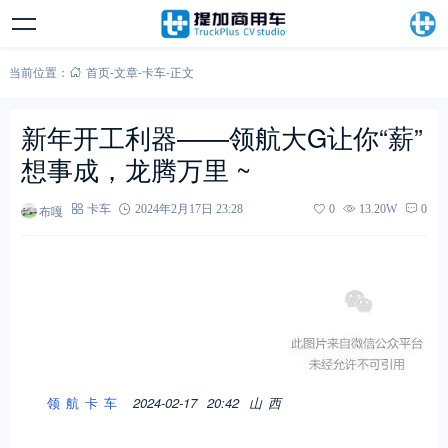
当前位置：
首页
-
文章
-
卡车
-
正文
新年开工利器——领航大G让你“薪”
想事成，龙腾万里 ~
布嘎
卡车
2024年2月17日 23:28
0
13.20W
0
领航卡车
2024-02-17 20:42
山西