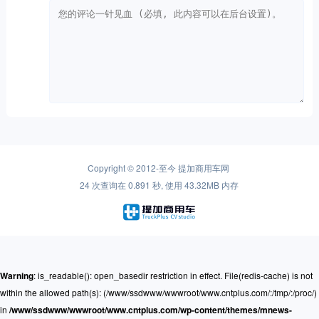
Copyright © 2012-至今
提加商用车网
24 次查询在 0.891 秒, 使用 43.32MB 内存
Warning
: is_readable(): open_basedir restriction in effect. File(redis-cache) is not
within the allowed path(s): (/www/ssdwww/wwwroot/www.cntplus.com/:/tmp/:/proc/)
in
/www/ssdwww/wwwroot/www.cntplus.com/wp-content/themes/mnews-