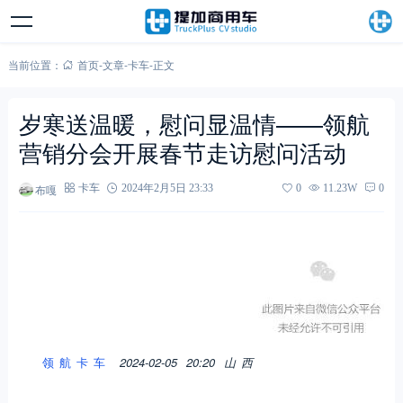
当前位置：
首页
-
文章
-
卡车
-
正文
岁寒送温暖，慰问显温情——领航
营销分会开展春节走访慰问活动
布嘎
卡车
2024年2月5日 23:33
0
11.23W
0
领航卡车
2024-02-05 20:20
山西