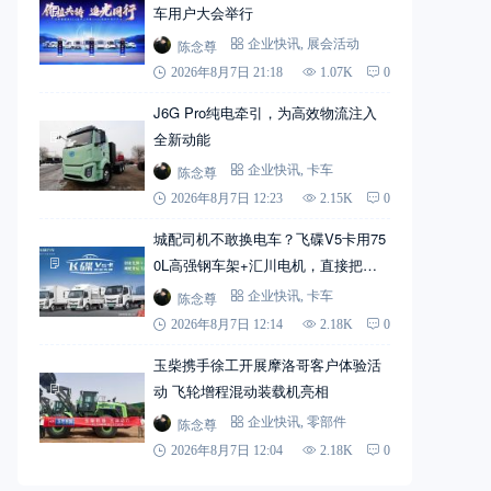
车用户大会举行
陈念尊
企业快讯
,
展会活动
2026年8月7日 21:18
1.07K
0
J6G Pro纯电牵引，为高效物流注入
全新动能
陈念尊
企业快讯
,
卡车
2026年8月7日 12:23
2.15K
0
城配司机不敢换电车？飞碟V5卡用75
0L高强钢车架+汇川电机，直接把信
心拉满
陈念尊
企业快讯
,
卡车
2026年8月7日 12:14
2.18K
0
玉柴携手徐工开展摩洛哥客户体验活
动 飞轮增程混动装载机亮相
陈念尊
企业快讯
,
零部件
2026年8月7日 12:04
2.18K
0