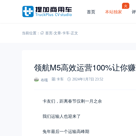
火
首页
本站独家
评
当前位置：
首页
-
文章
-
卡车
-
正文
领航M5高效运营100%让你赚
布嘎
卡车
2024年1月7日 23:52
卡友们，距离春节仅剩一月之余
我们运输人也迎来了
兔年最后一个运输高峰期