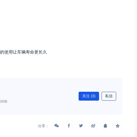
的使用让车辆寿命更长久
关注
(3)
私信
000B
分享：