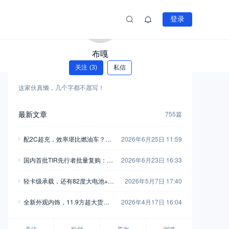
登录
布嘎
关注
(3)
私信
这家伙真懒，几个字都不愿写！
最新文章
755篇
配2C超充，效率堪比燃油车？乘
2026年6月25日 11:59
龙翼威5超充版大单桥深度解析
国内首批TIR先行者批量复购：为
2026年6月23日 16:33
何营口鼎捷把NEXT ERA重卡当
轻卡级承载，还有82度大电池+舒
2026年5月7日 17:40
作最大底气
适内饰，江淮新能源EX6电动小卡
全新外观内饰，11.9方超大货
2026年4月17日 16:04
实拍
箱，M9T黄金动力，实拍东风福
瑞通V10极限车
关注
粉丝
喜欢
浏览