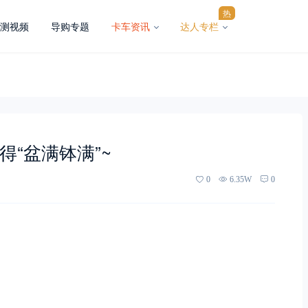
热
测视频
导购专题
卡车资讯
达人专栏
得“盆满钵满”~
0
6.35W
0