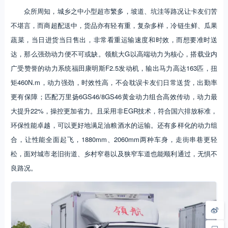
众所周知，城乡之中小型超市繁多，坡道、坑洼等路况让卡友们苦
不堪言，而商超配送中，货品亦有轻有重，复杂多样，冷链生鲜、瓜果
蔬菜，当日进货当日售出，非常看重运输速度和时效，而想要准时送
达，那么强劲动力便不可或缺。领航大G以高端动力为核心，搭载业内
广受赞誉的动力系统福田康明斯F2.5发动机，输出马力高达163匹，扭
矩460N.m，动力强劲，时效性高，不会耽误卡友们日常送货，出勤率
更有保障；匹配万里扬6GS46/8GS46黄金动力组合高效传动，动力最
大提升22%，操控更加省力。且采用非EGR技术，符合国六排放标准，
环保性能卓越，可以更好地满足油粮酒水的运输。还有多样化的动力组
合，让性能全面起飞，1880mm、2060mm两种车身，走街串巷更轻
松，面对城市老旧街道、乡村窄巷以及狭窄车道也能顺利通过，无惧不
良路况。