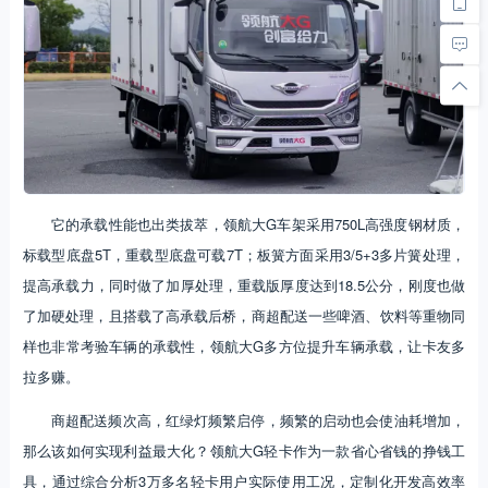
它的承载性能也出类拔萃，领航大G车架采用750L高强度钢材质，
标载型底盘5T，重载型底盘可载7T；板簧方面采用3/5+3多片簧处理，
提高承载力，同时做了加厚处理，重载版厚度达到18.5公分，刚度也做
了加硬处理，且搭载了高承载后桥，商超配送一些啤酒、饮料等重物同
样也非常考验车辆的承载性，领航大G多方位提升车辆承载，让卡友多
拉多赚。
商超配送频次高，红绿灯频繁启停，频繁的启动也会使油耗增加，
那么该如何实现利益最大化？领航大G轻卡作为一款省心省钱的挣钱工
具，通过综合分析3万多名轻卡用户实际使用工况，定制化开发高效率