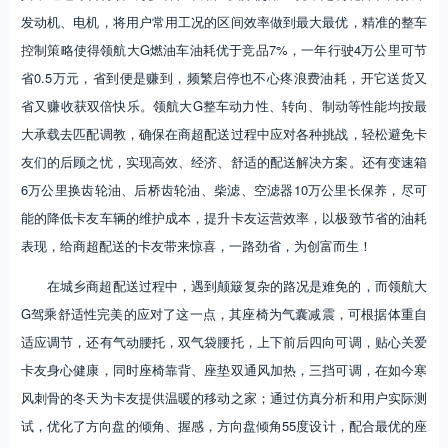
发动机、电机，将用户常用工况的区间效率做到最大最优，精准的整车
控制策略使得领航大G燃油车油耗优于竞品7%，一年行驶4万公里可节
省0.5万元，省到便是赚到，频繁启停也不心疼浪费油耗，开它送货又
省又赚收获双倍快乐。领航大G整车动力性、转向、制动等性能均按最
大承载去匹配调教，确保在商超配送过程中应对各种挑战，轻松避免卡
友们的后顾之忧，实现高效、经济、舒适的配送解决方案。还有变速箱
6万公里换齿轮油、后桥齿轮油、柴滤、空滤器10万公里长保养，尽可
能的降低卡友车辆的维护成本，提升卡友运营效率，以极致节省的油耗
表现，给商超配送的卡友带来惊喜，一路劲省，为创富而生！
在城乡商超配送过程中，遇到颠簸复杂的路况是难免的，而领航大
G驾乘舒适性完美的应对了这一点，其座椅为气囊减震，可根据体重自
适应调节，还有气动腰托，双气袋腰托，上下前后四向可调，贴心关爱
卡友身心健康，同时座椅靠背、座垫双通风加热，三挡可调，在如今寒
风刺骨的冬天为卡友提供温暖的移动之家；通过仿真分析和用户实际测
试，优化了方向盘的倾角、握感，方向盘倾角55度设计，配合最优的座