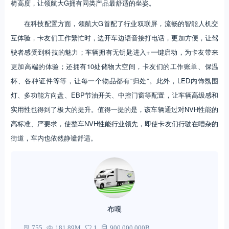
椅高度，让领航大G拥有同类产品最舒适的坐姿。
在科技配置方面，领航大G首配了行业双联屏，流畅的智能人机交
互体验，卡友们工作繁忙时，边开车边语音接打电话，更加方便，让驾
驶者感受到科技的魅力；车辆拥有无钥匙进入+一键启动，为卡友带来
更加高端的体验；还拥有10处储物大空间，卡友们的工作账单、保温
杯、各种证件等等，让每一个物品都有“归处”。此外，LED内饰氛围
灯、多功能方向盘、EBP节油开关、中控门窗等配置，让车辆高级感和
实用性也得到了极大的提升。值得一提的是，该车辆通过对NVH性能的
高标准、严要求，使整车NVH性能行业领先，即使卡友们行驶在嘈杂的
街道，车内也依然静谧舒适。
布嘎
755
181.89M
1
900,000,000B