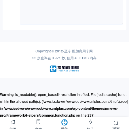
Copyright © 2012-至今
提加商用车网
25 次查询在 0.921 秒, 使用 43.31MB 内存
Warning
: is_readable(): open_basedir restriction in effect. File(redis-cache) is not
within the allowed path(s): (/www/ssdwww/wwwroot/www.cntplus.com/:/tmp/:/proc/)
in
/www/ssdwww/wwwroot/www.cntplus.com/wp-content/themes/mnews-
pro/Framework/Helpers/common.function.php
on line
237
搜索
首页
文章
快讯