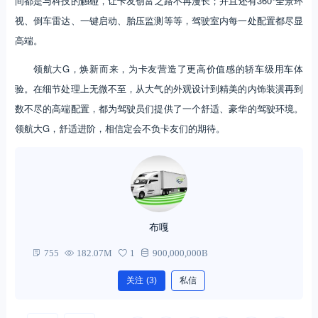
间都是与科技的触碰，让卡友创富之路不再漫长；并且还有360°全景环
视、倒车雷达、一键启动、胎压监测等等，驾驶室内每一处配置都尽显
高端。
领航大G，焕新而来，为卡友营造了更高价值感的轿车级用车体
验。在细节处理上无微不至，从大气的外观设计到精美的内饰装潢再到
数不尽的高端配置，都为驾驶员们提供了一个舒适、豪华的驾驶环境。
领航大G，舒适进阶，相信定会不负卡友们的期待。
布嘎
755
182.07M
1
900,000,000B
关注
(3)
私信