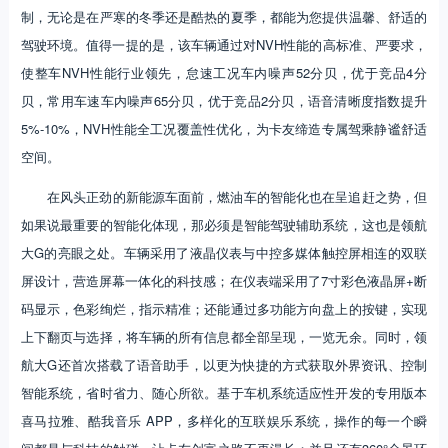
制，无论是在严寒的冬季还是酷热的夏季，都能为您提供温馨、舒适的
驾驶环境。值得一提的是，该车辆通过对NVH性能的高标准、严要求，
使整车NVH性能行业领先，怠速工况车内噪声52分贝，优于竞品4分
贝，常用车速车内噪声65分贝，优于竞品2分贝，语音清晰度指数提升
5%-10%，NVH性能全工况覆盖性优化，为卡友缔造专属驾乘静谧舒适
空间。
在风头正劲的新能源车面前，燃油车的智能化也在呈追赶之势，但
如果说最重要的智能化体现，那必须是智能驾驶辅助系统，这也是领航
大G的亮眼之处。车辆采用了液晶仪表与中控多媒体触控屏相连的双联
屏设计，营造屏幕一体化的科技感；在仪表端采用了7寸彩色液晶屏+断
码显示，色彩绚烂，指示精准；还能通过多功能方向盘上的按键，实现
上下翻页与选择，将车辆的所有信息都全部呈现，一览无余。同时，领
航大G还首次搭载了语音助手，以更为快捷的方式获取外界资讯、控制
智能系统，省时省力、随心所欲。基于车机系统适应性开发的专用版本
喜马拉雅、酷我音乐 APP，多样化的互联娱乐系统，操作的每一个瞬