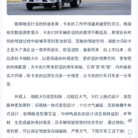
随着物流行业的快速发展，卡友的工作环境越来越受到关注。根据
相关数据调查显示，卡友们对车辆舒适性的要求不断提高，希望在长时
间的驾驶过程中能够享受到更加舒适、宽敞的驾驶空间，领航大G轻卡
正是为了满足这一需求而诞生。舒适进阶，焕新而来，自上市以来，高
品质轻卡领航大G，以更高级的外观造型、更舒适的驾乘空间、更智慧
的内饰配置，为卡友们带来舒适的用车体验。它有“里”有“面”，内外焕新
实力升级，给卡友的运营生活多一分惬意，让卡友的行车日常多一分享
受。
外观上，领航大G造型别致，沉稳且大气。大灯上挑式设计，造型
眼神更加犀利，后视镜一体式造型设计，十分大气威猛；其前格栅牛角
式设计，前网格造型聚宝盆，与钟鸣鼎实的设计语言相得益彰，有聚
财、生意鼎盛的美好寓意；且车辆驾驶室密封性非常好，通过增加点焊
密封胶，可以保证驾驶室在颠簸路、严寒天气、下雨天等工况下保持舒