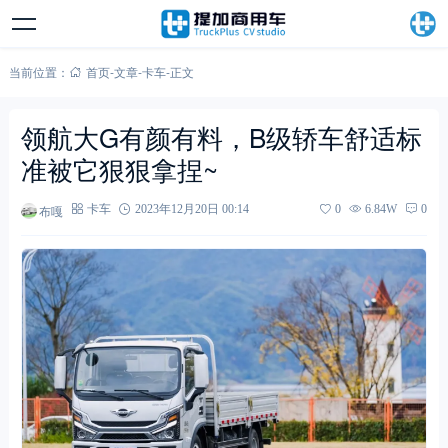
当前位置：
首页
-
文章
-
卡车
-
正文
领航大G有颜有料，B级轿车舒适标
准被它狠狠拿捏~
布嘎
卡车
2023年12月20日 00:14
0
6.84W
0