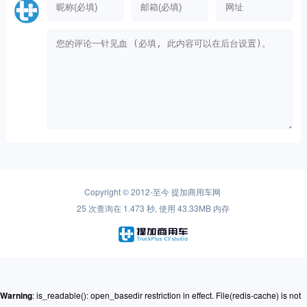
Copyright © 2012-至今
提加商用车网
25 次查询在 1.473 秒, 使用 43.33MB 内存
Warning
: is_readable(): open_basedir restriction in effect. File(redis-cache) is not