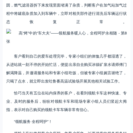
因，燃气滤清器拆下来发现里面堵满了杂质，判断客户在加气站加气过
程中将罐底杂质加入到车辆中，立即对相关部件进行清洗后车辆运行状
态恢复正常。
客户看到自己的爱车处理完毕，专家小组们的体恤几乎都湿透了，
从进站就一刻不停的开始忙活，便提出亲自去购买冰镇矿泉水请师傅门
解渴降温，并邀请服务站和专家小组吃饭，但被专家小组婉言谢绝了，
只喝了点水，就立即出发吐鲁番高温试验场开展其他相关试验工作。
恰巧当天有五位在站内保养的客户，在看到领航卡车这种快速、专
业、及时的服务后，纷纷对领航卡车和现场专家小组人员们竖起大拇
指，表示对自己购买的领航卡车车辆非常有信心。
“领航服务·全程呵护”！