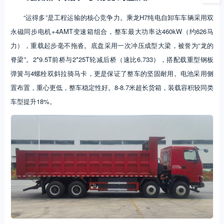
“运得多”是工程运输的核心竞争力。乘龙H7纯电自卸车车辆采用双
永磁同步电机+4AMT变速箱组合，整车最大功率达460kW（约626马
力），重载起步毫不拖沓。底盘采用一次冲压成型大梁，被誉为“龙的
脊梁”。2*9.5T前桥与2*25T轮减后桥（速比6.733），搭配载重型钢板
弹簧与4螺栓双斜拉骑马卡，更是保证了整车的坚固耐用。电池采用侧
置布置，重心更低，整车稳定性好。8-8.7米超长货箱，装载容积较同类
车型提升18%。