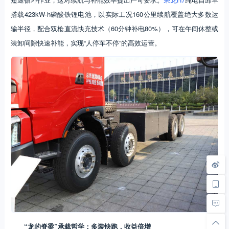
搭载423kW·h磷酸铁锂电池，以实际工况160公里续航覆盖绝大多数运
输半径，配合双枪直流快充技术（60分钟补电80%），可在午间休整或
装卸间隙快速补能，实现“人停车不停”的高效运营。
“龙的脊梁”承载哲学：多装快跑，收益倍增