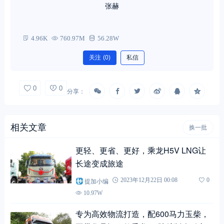
张赫
4.96K
760.97M
56.28W
关注
(0)
私信
0
0
分享：
相关文章
换一批
更轻、更省、更好，乘龙H5V LNG让
长途变成旅途
提加小编
2023年12月22日 00:08
0
10.97W
专为高效物流打造，配600马力玉柴，