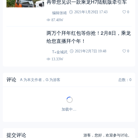
再带您见识一款乘龙H7陆航版牵引车
编辑张靖
2021年1月29日 17:43
0
87.40W
两万个拜年红包等你抢！2月8日，乘龙
给您直播拜个年！
T+金城武
2021年2月7日 19:48
0
13.33W
评论
A 为本文作者，G 为游客
总数：0
暂无评论！
提交评论
游客，
您好，欢迎参与讨论。