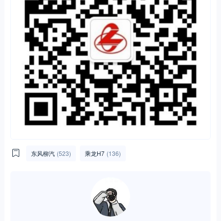
东风柳汽
(523)
乘龙H7
(136)