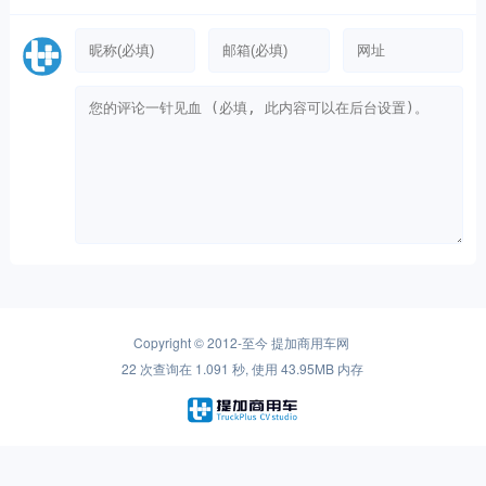
Copyright © 2012-至今
提加商用车网
22 次查询在 1.091 秒, 使用 43.95MB 内存
Warning
: is_readable(): open_basedir restriction in effect. File(redis-cache) is not
within the allowed path(s): (/www/ssdwww/wwwroot/www.cntplus.com/:/tmp/:/proc/)