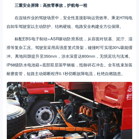
三重安全屏障：高效零事故
，
护航每一程
在连续作业的驾驶场景中，安全性直接影响运营效率。乘龙H7纯电
自卸车驾驶室以主动防护、结构硬核、电路安全构建全方位保障。
标配EBS电子制动+ASR驱动防滑系统，从容面对软基、泥泞、湿
滑等复杂工况。驾驶室采用高强度笼式骨架，碰撞时可实现30%吸能缓
冲。离地间隙提升至350mm，涉水深度达800mm，无惧泥坑与浅滩。
IP68级防水电池箱+底部双层装甲钢板，抵御碎石冲击。全车线束加装
耐磨套管，短路主动熔断程序0.1秒切断故障电流，杜绝自燃隐患。