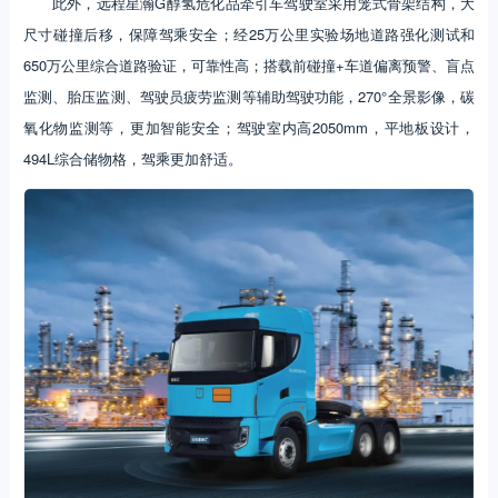
此外，远程星瀚G醇氢危化品牵引车驾驶室采用笼式骨架结构，大
尺寸碰撞后移，保障驾乘安全；经25万公里实验场地道路强化测试和
650万公里综合道路验证，可靠性高；搭载前碰撞+车道偏离预警、盲点
监测、胎压监测、驾驶员疲劳监测等辅助驾驶功能，270°全景影像，碳
氧化物监测等，更加智能安全；驾驶室内高2050mm，平地板设计，
494L综合储物格，驾乘更加舒适。