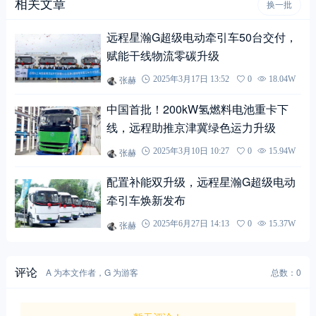
相关文章
换一批
远程星瀚G超级电动牵引车50台交付，
赋能干线物流零碳升级
张赫
2025年3月17日 13:52
0
18.04W
中国首批！200kW氢燃料电池重卡下
线，远程助推京津冀绿色运力升级
张赫
2025年3月10日 10:27
0
15.94W
配置补能双升级，远程星瀚G超级电动
牵引车焕新发布
张赫
2025年6月27日 14:13
0
15.37W
评论
A 为本文作者，G 为游客
总数：0