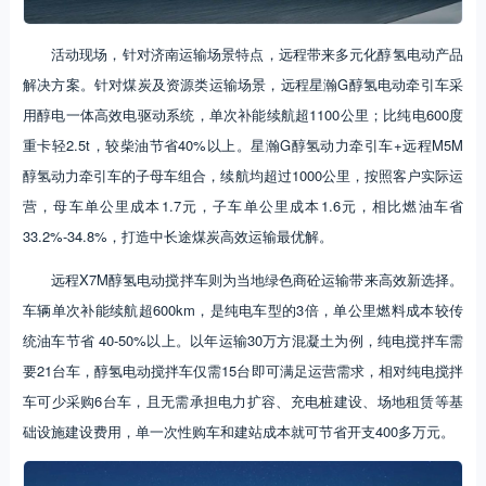
活动现场，针对济南运输场景特点，远程带来多元化醇氢电动产品
解决方案。针对煤炭及资源类运输场景，远程星瀚G醇氢电动牵引车采
用醇电一体高效电驱动系统，单次补能续航超1100公里；比纯电600度
重卡轻2.5t，较柴油节省40%以上。星瀚G醇氢动力牵引车+远程M5M
醇氢动力牵引车的子母车组合，续航均超过1000公里，按照客户实际运
营，母车单公里成本1.7元，子车单公里成本1.6元，相比燃油车省
33.2%-34.8%，打造中长途煤炭高效运输最优解。
远程X7M醇氢电动搅拌车则为当地绿色商砼运输带来高效新选择。
车辆单次补能续航超600km，是纯电车型的3倍，单公里燃料成本较传
统油车节省 40-50%以上。以年运输30万方混凝土为例，纯电搅拌车需
要21台车，醇氢电动搅拌车仅需15台即可满足运营需求，相对纯电搅拌
车可少采购6台车，且无需承担电力扩容、充电桩建设、场地租赁等基
础设施建设费用，单一次性购车和建站成本就可节省开支400多万元。