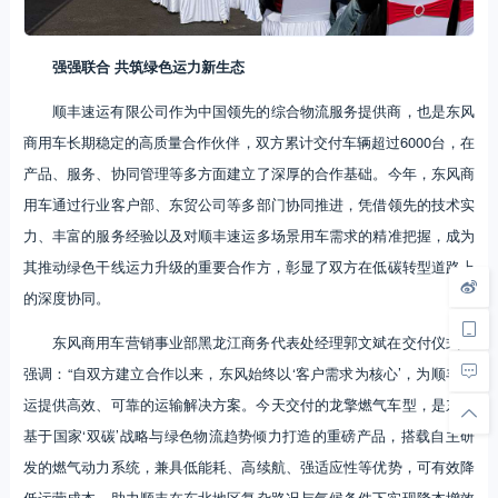
强强联合
共筑绿色运力新生态
顺丰速运有限公司作为中国领先的综合物流服务提供商，也是东风
商用车长期稳定的高质量合作伙伴，双方累计交付车辆超过6000台，在
产品、服务、协同管理等多方面建立了深厚的合作基础。今年，东风商
用车通过行业客户部、东贸公司等多部门协同推进，凭借领先的技术实
力、丰富的服务经验以及对顺丰速运多场景用车需求的精准把握，成为
其推动绿色干线运力升级的重要合作方，彰显了双方在低碳转型道路上
的深度协同。
东风商用车营销事业部黑龙江商务代表处经理郭文斌在交付仪式上
强调：“自双方建立合作以来，东风始终以‘客户需求为核心’，为顺丰速
运提供高效、可靠的运输解决方案。今天交付的‌龙擎燃气车型‌，是东风
基于国家‘双碳’战略与绿色物流趋势倾力打造的重磅产品，搭载自主研
发的燃气动力系统，兼具‌低能耗、高续航、强适应性‌等优势，可有效降
低运营成本，助力顺丰在东北地区复杂路况与气候条件下实现‌降本增效