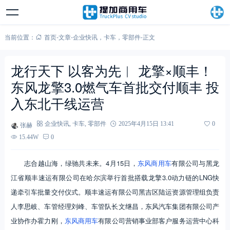
当前位置：
首页
-
文章
-
企业快讯
，
卡车
，
零部件
-
正文
龙行天下 以客为先︱ 龙擎×顺丰！
东风龙擎3.0燃气车首批交付顺丰 投
入东北干线运营
张赫
企业快讯
,
卡车
,
零部件
2025年4月15日 13:41
0
15.44W
0
志合越山海，绿驰共未来。4月15日，
东风商用车
有限公司与黑龙
江省顺丰速运有限公司在哈尔滨举行首批搭载龙擎3.0动力链的LNG快
递牵引车批量交付仪式。顺丰速运有限公司黑吉区陆运资源管理组负责
人李思岐、车管经理刘峰、车管队长文继昌，东风汽车集团有限公司产
业协作办霍力刚，
东风商用车
有限公司营销事业部客户服务运营中心科