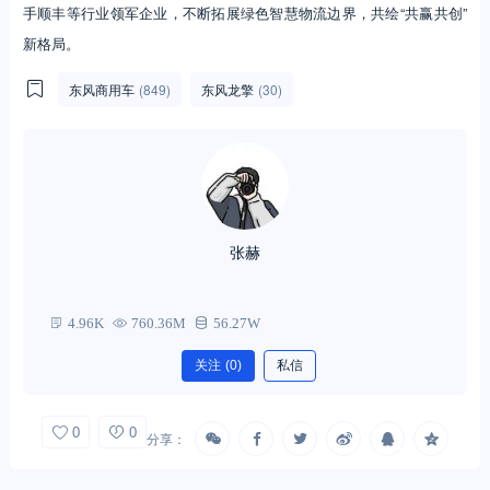
手顺丰等行业领军企业，不断拓展绿色智慧物流边界，共绘“共赢共创”
新格局。
东风商用车
(849)
东风龙擎
(30)
张赫
4.96K
760.36M
56.27W
关注
(0)
私信
0
0
分享：