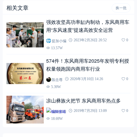
相关文章
换一批
强效攻坚高功率缸内制动，东风商用车
用“东风速度”提速高效安全运营
提加小编
2023年2月26日 20:52
0
13.57W
574件！东风商用车2025年发明专利授
权量领跑国内商用车行业
陈念尊
2026年3月10日 14:26
0
5.39W
凉山彝族火把节 东风商用车热点多
编辑张靖
2019年7月29日 13:09
0
18.69W