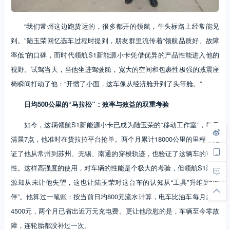
“我们常州这边跑货运的，很多都开的领航，牛头标路上经常能见
到。”陆玉荣回忆选车过程时提到，朋友群里流传着“领航品质好、故障
率低”的口碑，而时代领航S1新能源小卡凭借优异的产品性能进入他的
视野。试驾当天，当他坐进驾驶舱，宽大的空间和包裹性极强的减震座
椅瞬间打动了他：“开惯了小面，这车像从经济舱升到了头等舱。”
日均500公里的“马拉松”：效率与效益的双重考验
如今，这辆领航S1新能源小卡已成为陆玉荣的“移动工作室”，每天
清晨7点，他准时在货拉拉平台抢单。两个月累计18000公里的里程，见
证了他从常州到苏州、无锡、南通的穿梭轨迹，也验证了这辆车的可靠
性。这样高强度的使用，对车辆的性能是个极大的考验，但领航S1新能
源却从未让他失望，这也让陆玉荣对这台车的认知从“工具”升维到“伙
伴”。他算过一笔账：按当前日均800元流水计算，电车比油车每月多赚
4500元，两个月已省出近万元充电费。更让他欣慰的是，车辆至今零故
障，连轮胎都没补过一次。