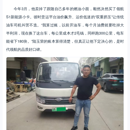
今年3月，他卖掉了跟随自己多年的燃油小面，毅然决然买了领航
S1新能源小卡。彼时货运平台油价飙升、运价低迷的“双重挤压”让传统
油车司机叫苦不迭。“我算过账，以前开油车，每个月油费就要吃掉大
半利润，现在换了这台车，每公里成本才2毛钱，同样跑300公里，电车
能省下180块。”陆玉荣的账本算得清楚，但真正让他下定决心的，是时
代领航的品质好口碑。