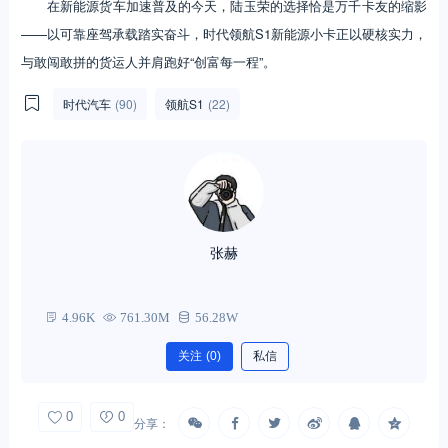
在新能源货车加速普及的今天，陆玉荣的选择恰是万千卡友的缩影
——以可靠座驾承载踏实奋斗，时代领航S1新能源小卡正以硬核实力，
与敢闯敢拼的货运人并肩跑好“创富每一程”。
时代汽车
(90)
领航S1
(22)
张赫
4.96K
761.30M
56.28W
关注
(0)
私信
0
0
分享：