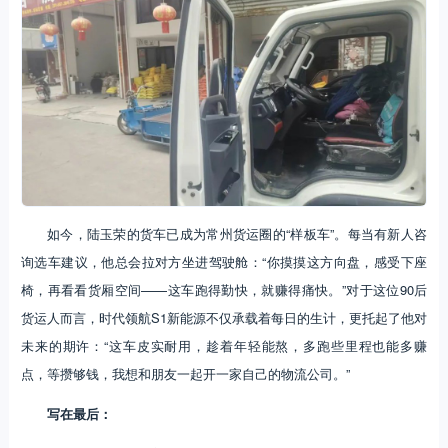
如今，陆玉荣的货车已成为常州货运圈的“样板车”。每当有新人咨
询选车建议，他总会拉对方坐进驾驶舱：“你摸摸这方向盘，感受下座
椅，再看看货厢空间——这车跑得勤快，就赚得痛快。”对于这位90后
货运人而言，时代领航S1新能源不仅承载着每日的生计，更托起了他对
未来的期许：“这车皮实耐用，趁着年轻能熬，多跑些里程也能多赚
点，等攒够钱，我想和朋友一起开一家自己的物流公司。”
写在最后：