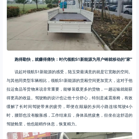
跑得勤快，就赚得痛快：时代领航S1新能源为用户铸就移动的"家"
说起对领航S1新能源的感受，陆玉荣最满意的就是它宽敞的空间。
与其他同类型车辆相比，领航S1新能源的货厢空间更加宽大，这对于他
拉运食品等货物来说非常重要，能够装载更多的货物，一趟运输就能获
得更高的收益。驾驶舱的设计也让他十分舒心，特别是减震座椅，有效
缓解了长时间驾驶带来的疲劳，即便在颠簸的乡间小路连续驾驶4小
时，腰部也没有酸胀感，工作结束后，身体虽然疲惫，但坐在这舒适的
驾驶舱里，他也能稍作休息，恢复精力。