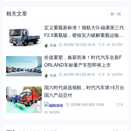
相关文章
换一批
定义重载新标准！领航大G-福康第三代
F2.5重载版，硬核实力破解重载运输痛
点
张赫
2025年7月22日 16:24
0
10.33W
价值重塑，焕新而来！时代汽车全新F
ORLAND车标量产车型即将上市
张赫
2025年5月13日 09:32
0
14.05W
国六时代就选领航，时代汽车第15万台
国六产品交付
编辑张靖
2020年10月30日 10:08
0
34.03W