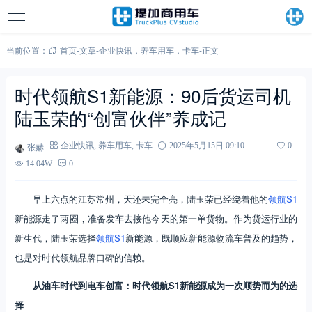
当前位置：
首页
-
文章
-
企业快讯
，
养车用车
，
卡车
-
正文
时代领航S1新能源：90后货运司机
陆玉荣的“创富伙伴”养成记
张赫
企业快讯
,
养车用车
,
卡车
2025年5月15日 09:10
0
14.04W
0
早上六点的江苏常州，天还未完全亮，陆玉荣已经绕着他的
领航S1
新能源走了两圈，准备发车去接他今天的第一单货物。作为货运行业的
新生代，陆玉荣选择
领航S1
新能源，既顺应新能源物流车普及的趋势，
也是对时代领航品牌口碑的信赖。
从油车时代到电车创富：时代领航S1新能源成为一次顺势而为的选
择