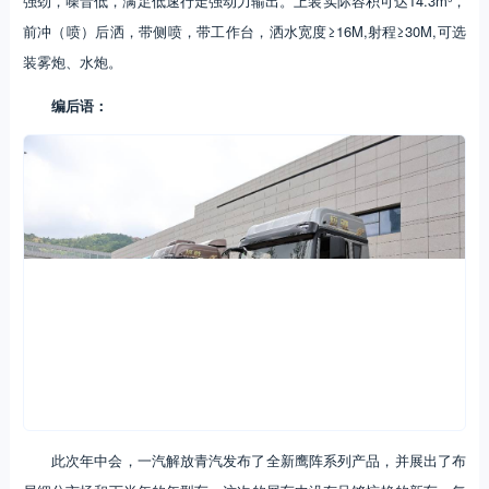
强劲，噪音低，满足低速行走强动力输出。上装实际容积可达14.3m³，
前冲（喷）后洒，带侧喷，带工作台，洒水宽度≥16M,射程≥30M,可选
装雾炮、水炮。
编后语：
此次年中会，一汽解放青汽发布了全新鹰阵系列产品，并展出了布