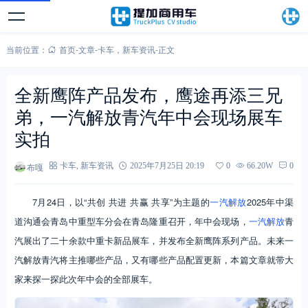
当前位置：
首页
-
文章
-
卡车
，
新车资讯
-
正文
全新鹰阵产品发布，鹰途再添三兄
弟，一汽解放青汽年中会现场展车
实拍
布嘎
卡车
,
新车资讯
2025年7月25日 20:19
0
66.20W
0
7月24日，以“共创 共进 共赢 共享”为主题的
一汽解放
2025年中渠
道沟通会青岛中重型车分会在青岛隆重召开，年中会现场，
一汽解放
青
汽展出了二十余款中重卡新品展车，并发布全新鹰阵系列产品。未来一
汽解放青汽将主推哪些产品，又有哪些产品配置更新，本篇文章就带大
家来探一探此次年中会的全部展车。