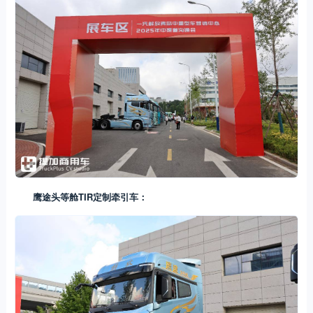
鹰途头等舱TIR定制牵引车：