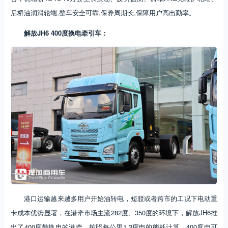
后桥油润滑轮端,整车安全可靠,保养周期长,保障用户高出勤率。
解放JH6 400度换电牵引车：
港口运输越来越多用户开始油转电，短驳或者跨市的工况下电动重
卡成本优势显著，在港牵市场主流282度、350度的环境下，解放JH6推
出了400度带换电的港牵。按照每公里1.3度电的能耗计算，400度电可