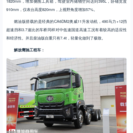
1820mm，增加侧围工具箱，驾驶室内储物空间达到395L，卧铺宽度
910mm，仪表台高度820mm，上视野角度增加57%。
燃油版搭载的是经典的CA6DM2奥威11升发动机，490马力+12挡
超速挡和3.7速比的车桥同样对中低速国道高速工况有着较高的适应性
和经济性。并且柴油版自重只有7.4t，轻量化做到了极致。
解放鹰驰工程车：