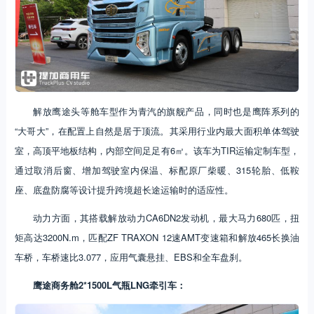
解放鹰途头等舱车型作为青汽的旗舰产品，同时也是鹰阵系列的
“大哥大”，在配置上自然是居于顶流。其采用行业内最大面积单体驾驶
室，高顶平地板结构，内部空间足足有6㎡。该车为TIR运输定制车型，
通过取消后窗、增加驾驶室内保温、标配原厂柴暖、315轮胎、低鞍
座、底盘防腐等设计提升跨境超长途运输时的适应性。
动力方面，其搭载解放动力CA6DN2发动机，最大马力680匹，扭
矩高达3200N.m，匹配ZF TRAXON 12速AMT变速箱和解放465长换油
车桥，车桥速比3.077，应用气囊悬挂、EBS和全车盘刹。
鹰途商务舱2*1500L气瓶LNG牵引车：