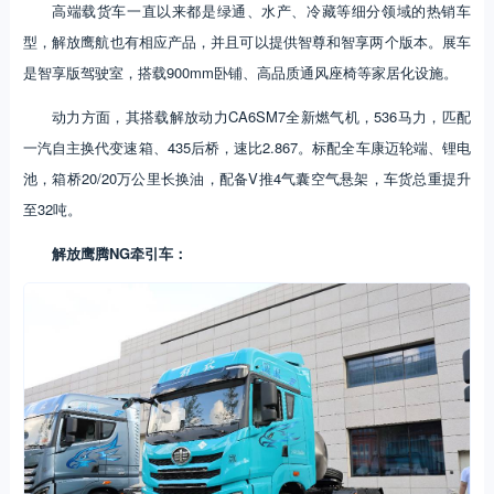
高端载货车一直以来都是绿通、水产、冷藏等细分领域的热销车
型，解放鹰航也有相应产品，并且可以提供智尊和智享两个版本。展车
是智享版驾驶室，搭载900mm卧铺、高品质通风座椅等家居化设施。
动力方面，其搭载解放动力CA6SM7全新燃气机，536马力，匹配
一汽自主换代变速箱、435后桥，速比2.867。标配全车康迈轮端、锂电
池，箱桥20/20万公里长换油，配备V推4气囊空气悬架，车货总重提升
至32吨。
解放鹰腾NG牵引车：