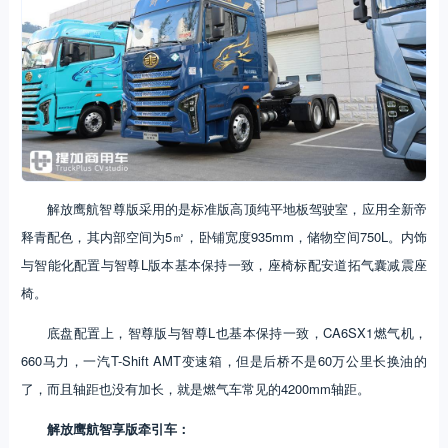
解放鹰航智尊版采用的是标准版高顶纯平地板驾驶室，应用全新帝
释青配色，其内部空间为5㎡，卧铺宽度935mm，储物空间750L。内饰
与智能化配置与智尊L版本基本保持一致，座椅标配安道拓气囊减震座
椅。
底盘配置上，智尊版与智尊L也基本保持一致，CA6SX1燃气机，
660马力，一汽T-Shift AMT变速箱，但是后桥不是60万公里长换油的
了，而且轴距也没有加长，就是燃气车常见的4200mm轴距。
解放鹰航智享版牵引车：