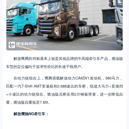
解放鹰腾的对标基本上就是其他品牌的中高端牵引车产品，燃油版
车型的定位偏向于追求性价比的长途干线用户。
在动力链组合上，鹰腾搭载解放动力CA6DV1发动机，580马力，
匹配一汽T-Shift AMT变速箱和2.688速比的车桥，组成大马力+直接挡
+小速比的动力链组合。燃油版后桥采用2片钢板弹簧，进一步降低自
重，燃油版自重低至7.85t。
解放鹰驰NG牵引车：