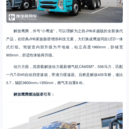
解放鹰腾，外号“小鹰途”，可以理解为之前JH6卓越版的全新换代
产品，在经典JH6家族脸谱增添科技元素，大灯换成鹰途同款LED一体
式灯组。驾驶室内部升级为平地板，站立高度1960mm，卧铺宽
905mm，舒适性体验再升级。
动力方面，其搭载解放动力最新燃气机CA6SM7，536马力，匹配
一汽T-Shift自动挡变速箱，带液力缓速器。后桥是解放435车桥，速比
3.7，轴距3800mm+1350mm，燃气车自重8.6t。
解放鹰腾燃油版牵引车：