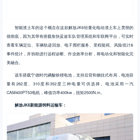
智能渣土车的这个概念在这款解放JK6轻量化电动渣土车上贯彻的
很彻底，因为其带有搭载鱼快蓝途车队管理系统和车联网平台，可实时
查看车辆定位、车辆轨迹回放、电子围栏服务、里程能耗、风险统计&
事件统计，并协助进行远程诊断、作业效率分析，将电动化和智能化完
美融合。
该车搭载宁德时代磷酸铁锂电池，支持后背和侧挂式布局，电池容
量有262度、310度和352度三种电量可供选择。电池采用一汽
CAM400PT53电机，峰值功率400kw，扭矩2500N.m。
解放JK6新能源饲料运输车：