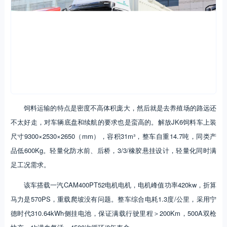
饲料运输的特点是密度不高体积庞大，然后就是去养殖场的路远还
不太好走，对车辆底盘和续航的要求也是蛮高的。解放JK6饲料车上装
尺寸9300×2530×2650（mm），容积31m³，整车自重14.7吨，同类产
品低600Kg。轻量化防水前、后桥，3/3/橡胶悬挂设计，轻量化同时满
足工况需求。
该车搭载一汽CAM400PT52电机电机，电机峰值功率420kw，折算
马力是570PS，重载爬坡没有问题。整车综合电耗1.3度/公里，采用宁
德时代310.64kWh侧挂电池，保证满载行驶里程＞200Km，500A双枪