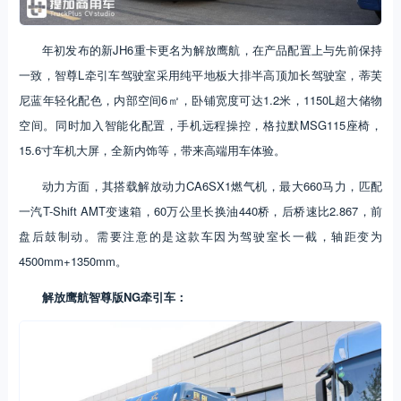
年初发布的新JH6重卡更名为解放鹰航，在产品配置上与先前保持
一致，智尊L牵引车驾驶室采用纯平地板大排半高顶加长驾驶室，蒂芙
尼蓝年轻化配色，内部空间6㎡，卧铺宽度可达1.2米，1150L超大储物
空间。同时加入智能化配置，手机远程操控，格拉默MSG115座椅，
15.6寸车机大屏，全新内饰等，带来高端用车体验。
动力方面，其搭载解放动力CA6SX1燃气机，最大660马力，匹配
一汽T-Shift AMT变速箱，60万公里长换油440桥，后桥速比2.867，前
盘后鼓制动。需要注意的是这款车因为驾驶室长一截，轴距变为
4500mm+1350mm。
解放鹰航智尊版NG牵引车：