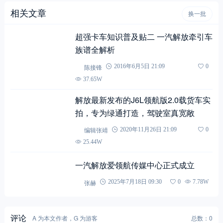
相关文章
换一批
超强卡车知识普及贴二 一汽解放牵引车
族谱全解析
陈接锋
2016年6月5日 21:09
0
37.65W
解放最新发布的J6L领航版2.0载货车实
拍，专为绿通打造，驾驶室真宽敞
编辑张靖
2020年11月26日 21:09
0
25.44W
一汽解放爱领航传媒中心正式成立
张赫
2025年7月18日 09:30
0
7.78W
评论
A 为本文作者，G 为游客
总数：0