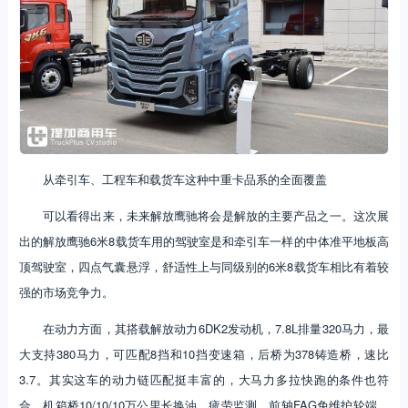
从牵引车、工程车和载货车这种中重卡品系的全面覆盖
可以看得出来，未来解放鹰驰将会是解放的主要产品之一。这次展
出的解放鹰驰6米8载货车用的驾驶室是和牵引车一样的中体准平地板高
顶驾驶室，四点气囊悬浮，舒适性上与同级别的6米8载货车相比有着较
强的市场竞争力。
在动力方面，其搭载解放动力6DK2发动机，7.8L排量320马力，最
大支持380马力，可匹配8挡和10挡变速箱，后桥为378铸造桥，速比
3.7。其实这车的动力链匹配挺丰富的，大马力多拉快跑的条件也符
合，机箱桥10/10/10万公里长换油、疲劳监测、前轴FAG免维护轮端、