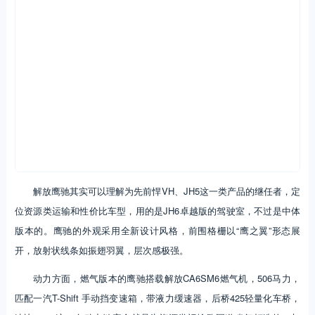
解放鹰驰其实可以理解为先前悍VH、JH5这一类产品的继任者，定
位资源类运输和性价比车型，用的是JH6卓越版的驾驶室，不过是中体
版本的。鹰驰的外观采用全新设计风格，前围格栅以“鹰之翼”形态展
开，放射状线条如振翅羽翼，层次感极强。
动力方面，燃气版本的鹰驰搭载解放CA6SM6燃气机，506马力，
匹配一汽T-Shift 手动挡变速箱，带液力缓速器，后桥425轻量化车桥，