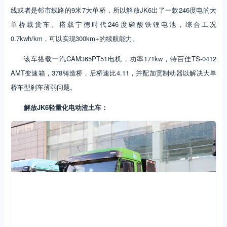
线或者是邻市线路的9米7大单桥，所以解放JK6出了一款246度电的大
单桥载货车。搭载宁德时代246度磷酸铁锂电池，综合工况
0.7kwh/km，可以实现300km+的续航能力。
该车搭载一汽CAM365PT51电机，功率171kw，特百佳TS-0412
AMT变速箱，378铸造桥，后桥速比4.11，并配加宽制动器以解决大单
桥车型刹车薄弱问题。
解放JK6轻量化电动渣土车：