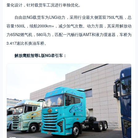
量化设计，针对载货车工况进行单独优化。
自由款NG载货车为LNG动力，采用行业最大侧置双750L气瓶，总
容量1500L，续航2000km+，减少加气次数。动力方面，其采用解放动
力6SN2燃气机，580马力，匹配一汽畅行版AMT和液力缓速器，车桥为
3.417速比长换油车桥。
解放鹰航智尊L版NG牵引车：