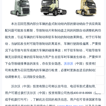
本次召回范围内部分车辆的盘式制动钳内部的驱动销由于供应商装
配问题可能发生断裂，导致制动片和制动盘之间的间隙自动调整机构功
能失效，引起车辆的行车制动和驻车制动的制动效果降低。对于行车制
动，当缺陷发生时可能导致制动距离延长、车辆行驶路线偏离，严重情
况下会导致与前车或侧方车辆的碰撞事故；对于驻车制动，可能导致车
辆无法获得足够的驻车制动力而产生在驻车时车辆发生移动，严重情况
下会导致碰撞事故的发生，存在安全隐患。
沃尔沃
（中国）投资有限公
司将免费为召回范围内的车辆进行检查，必要时更换改进后的制动泵自
动调整单元，以消除安全隐患。
沃尔沃（中国）投资有限公司将以挂号信、电话等形式通知用户。
用户可通过拨打沃尔沃（中国）投资有限公司热线400-818-8999（固话
或手机拨打均可），了解此次召回的相关信息。用户也可登录国家市场
监督管理总局缺陷产品管理中心网站（
www.dpac.gov.cn
）以及关注微