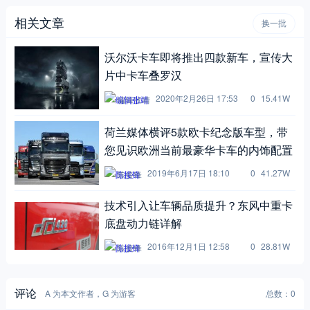
相关文章
换一批
沃尔沃卡车即将推出四款新车，宣传大
片中卡车叠罗汉
2020年2月26日 17:53
0
15.41W
编辑张靖
荷兰媒体横评5款欧卡纪念版车型，带
您见识欧洲当前最豪华卡车的内饰配置
2019年6月17日 18:10
0
41.27W
陈接锋
技术引入让车辆品质提升？东风中重卡
底盘动力链详解
2016年12月1日 12:58
0
28.81W
陈接锋
评论
A 为本文作者，G 为游客
总数：0