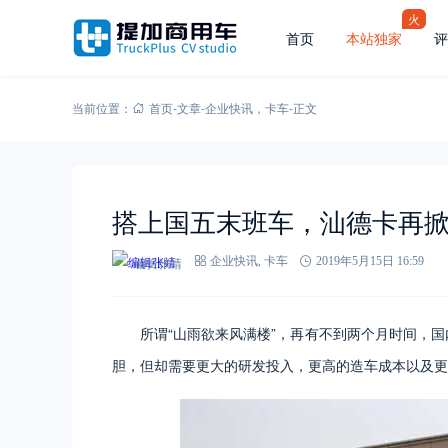
火
首页
本站独家
评
当前位置：
首页
-
文章
-
企业快讯
，
卡车
-
正文
搭上国五末班车，汕德卡再
编辑张靖
企业快讯
,
卡车
2019年5月15日 16:59
所谓“山雨欲来风满楼”，再有不到两个月时间，国
胆，但却需要更大的研发投入，更高的造车成本以及更