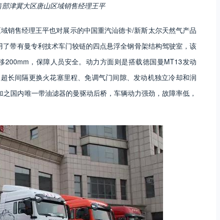
售部津冀大区唐山区域销售经理王平
域销售经理王平也对展示的中国重汽汕德卡/新斯太尔天然气产品
用了带有曼专利技术车门较链的四点悬浮全钢骨架结构驾驶室，该
200mm，保障人员安全。动力方面则是搭载徳国曼MT13发动
里超长间隔更换火花塞里程、免调气门间隙、发动机独立冷却和润
，加之国内唯一带油滤器的曼驱动后桥，车辆动力强劲，故障率低，