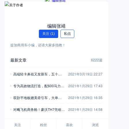
编辑张靖
关注
(1)
私信
提加商用车小编，还请大家多指教！
最新文章
6222篇
高端轻卡鼻祖又发新车，五十铃
2021年3月19日 22:27
翼放轻卡全评测，钟爱五十铃的
专为高效物流打造，配600马力玉
2021年1月29日 17:43
别错过
柴，再带您见识一款乘龙H7陆航
双卧平地板媲美牵引车，大单桥7
2021年1月29日 16:35
版牵引车
0方货箱，格尔发A5X载货车实拍
对飚飞机商务舱！豪沃TH7凭啥开
2021年1月29日 14:58
着如此舒适？
关注
粉丝
喜欢
浏览