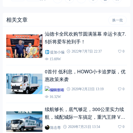
相关文章
换一批
汕德卡全民欢购节圆满落幕 幸运卡友7.
5折将爱车抢到手！￼
提加小编
2022年7月7日 22:37
0
15.69W
0首付 低利息，HOWO小卡追梦版，优
惠政策来袭
编辑张靖
2020年2月22日 13:19
0
16.32W
续航够长，底气够足，300公里实力续
航，城配城际一车搞定，重汽王牌 V3-
X EV 载货车！
陈念尊
2026年7月21日 13:54
0