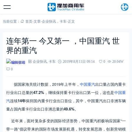
当前位置：
首页
-
文章
-
企业快讯
，
卡车
-
正文
连年第一 今又第一 ，中国重汽 世
界的重汽
编辑张靖
企业快讯
,
卡车
2019年8月11日 09:14
0
20.04W
0
据国家海关统计数据，2019年上半年，
中国重汽
出口量占国内重卡
行业出口总量的
47.2%
，继续保持重卡行业出口第一位，这也是
中国重
汽
连续
14年
保持国内重卡行业出口首位，其中，中国重汽出口非洲车辆
量占国内重卡行业出口非洲总量的
49.6%
。
近年来，面对复杂多变的国际经济形势，中国重汽积极响应国家“一
带一路”倡议带来的国际市场发展新机遇，转变发展思路，创新营销模