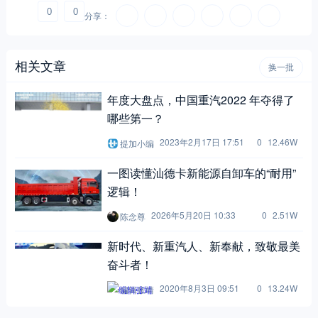
0
0
分享：
相关文章
换一批
年度大盘点，中国重汽2022 年夺得了
哪些第一？
2023年2月17日 17:51
0
12.46W
提加小编
一图读懂汕德卡新能源自卸车的“耐用”
逻辑！
2026年5月20日 10:33
0
2.51W
陈念尊
新时代、新重汽人、新奉献，致敬最美
奋斗者！
2020年8月3日 09:51
0
13.24W
编辑张靖