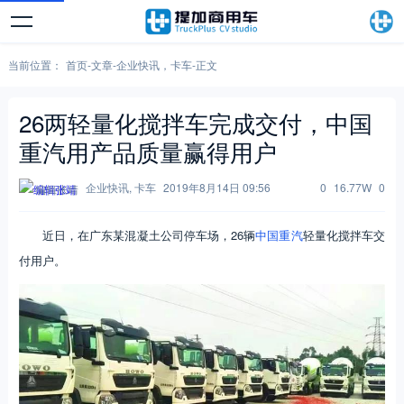
当前位置：
首页
-
文章
-
企业快讯
，
卡车
-
正文
26两轻量化搅拌车完成交付，中国
重汽用产品质量赢得用户
企业快讯
,
卡车
2019年8月14日 09:56
0
16.77W
0
编辑张靖
近日，在广东某混凝土公司停车场，26辆
中国重汽
轻量化搅拌车交
付用户。