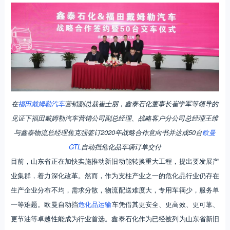
在
福田戴姆勒汽车
营销副总裁崔士朋，鑫泰石化董事长崔学军等领导的
见证下福田戴姆勒汽车营销公司副总经理、战略客户分公司总经理王维
与鑫泰物流总经理焦克强签订2020年战略合作意向书并达成50台
欧曼
GTL
自动挡危化品车辆订单交付
目前，山东省正在加快实施推动新旧动能转换重大工程，提出要发展产
业集群，着力深化改革。然而，作为支柱产业之一的危化品行业仍存在
生产企业分布不均，需求分散，物流配送难度大，专用车辆少，服务单
一等难题。欧曼自动挡
危化品运输
车凭借其更安全、更高效、更可靠、
更节油等卓越性能成为行业首选。鑫泰石化作为已经被列为山东省新旧