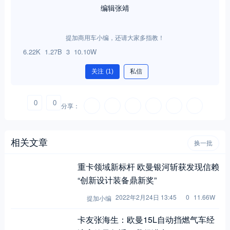
提加商用车小编，还请大家多指教！
6.22K
1.27B
3
10.10W
关注
(1)
私信
0
0
分享：
相关文章
换一批
重卡领域新标杆 欧曼银河斩获发现信赖
“创新设计装备鼎新奖”
2022年2月24日 13:45
0
11.66W
提加小编
卡友张海生：欧曼15L自动挡燃气车经
济高效又舒适，我很满意！
2022年4月13日 11:30
0
11.80W
提加小编