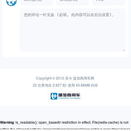
Copyright © 2012-至今
提加商用车网
22 次查询在 2.827 秒, 使用 43.88MB 内存
Warning
: is_readable(): open_basedir restriction in effect. File(redis-cache) is not
within the allowed path(s): (/www/ssdwww/wwwroot/www.cntplus.com/:/tmp/:/proc/)
in
/www/ssdwww/wwwroot/www.cntplus.com/wp-content/themes/mnews-
pro/Framework/Helpers/common.function.php
on line
237