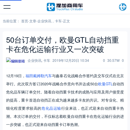
当前位置：
首页
-
文章
-
企业快讯
，
卡车
-
正文
50台订单交付，欧曼GTL自动挡重
卡在危化运输行业又一次突破
企业快讯
,
卡车
2019年12月20日 10:34
0
30.57W
0
编辑张靖
12月19日，
福田戴姆勒汽车
与鑫泰石化战略合作签约及交车仪式在北京
举行。此次双方签订2020年战略合作意向书并达成50台
欧曼GTL
自动挡
危化品车辆订单交付。随着自动挡重卡技术的成熟与应用及用户接受度
的提高，重卡首选自动挡正在成为越来越多卡友的共识。对专业化、精
细化程度要求较高的
危化品运输
行业来说，也正式迎来自动挡重卡热
潮。本次订单的交付，不仅标志着欧曼自动挡重卡在危化运输行业的进
一步突破，也正式迎来自动挡重卡订单热潮。