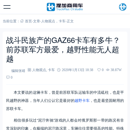
当前位置：
首页
-
文章
-
人物观点
，
卡车
-
正文
战斗民族产的GAZ66卡车有多牛？
前苏联军方最爱，越野性能无人超
越
编辑张靖
人物观点
,
卡车
2020年1月13日 18:38
0
38.87W
0
本文要说的这辆卡车，曾是前苏联军队运输车的中流砥柱，也是平
民越野的神器，当年人们公认它是最好的
越野卡车
，也是最坚固耐用的
苏联卡车。
相信很多玩过“泥泞奔驰”游戏的人都会对俄罗斯那一带的路况有非
常深刻的印象，在极端的泥泞路况里，车辆往往需要很高的性能。特殊