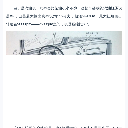
由于是汽油机，功率会比柴油机小不少，这款车搭载的汽油机虽说
是V8，但是最大输出功率仅为115马力，扭矩284N.m，最大扭矩输出
转速在2000rpm——2500rpm之间，机器压缩比6.7。
这辆车搭配的变速箱是一个4挡手动箱，1,2挡不带同步器，3,4挡