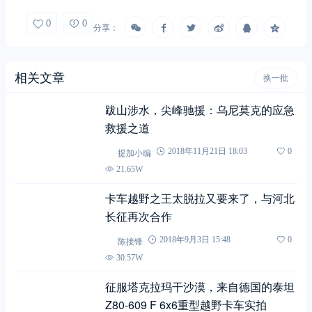
0
0
分享：
相关文章
换一批
跋山涉水，尖峰驰援：乌尼莫克的应急
救援之道
提加小编
2018年11月21日 18:03
0
21.65W
卡车越野之王太脱拉又要来了，与河北
长征再次合作
陈接锋
2018年9月3日 15:48
0
30.57W
征服塔克拉玛干沙漠，来自德国的泰坦
Z80-609 F 6x6重型越野卡车实拍