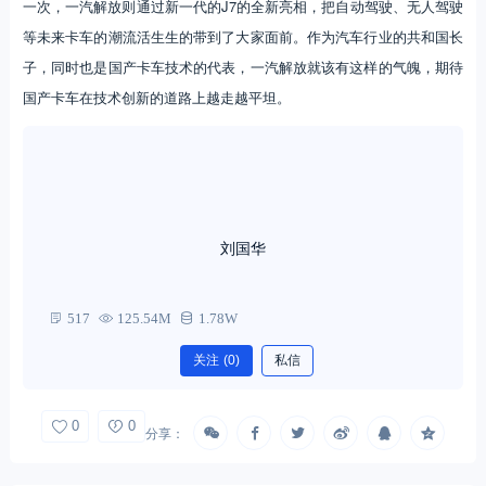
一次，一汽解放则通过新一代的J7的全新亮相，把自动驾驶、无人驾驶
等未来卡车的潮流活生生的带到了大家面前。作为汽车行业的共和国长
子，同时也是国产卡车技术的代表，一汽解放就该有这样的气魄，期待
国产卡车在技术创新的道路上越走越平坦。
刘国华
517
125.54M
1.78W
关注
(0)
私信
0
0
分享：
评论
A 为本文作者，G 为游客
总数：0